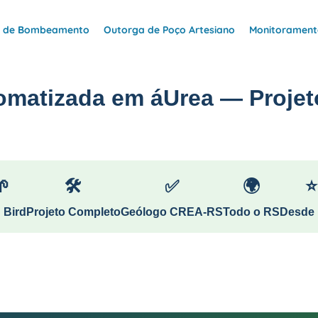
e de Bombeamento
Outorga de Poço Artesiano
Monitoramento
omatizada em áUrea — Projet
🌱
🛠
✅
🌍
⭐
 Bird
Projeto Completo
Geólogo CREA-RS
Todo o RS
Desde 