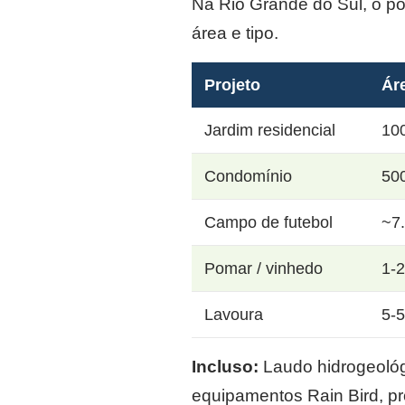
Na Rio Grande do Sul, o p
área e tipo.
Projeto
Ár
Jardim residencial
10
Condomínio
50
Campo de futebol
~7
Pomar / vinhedo
1-
Lavoura
5-
Incluso:
Laudo hidrogeológi
equipamentos Rain Bird, p