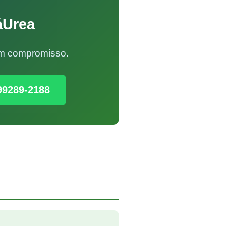
áUrea
Sem compromisso.
99289-2188