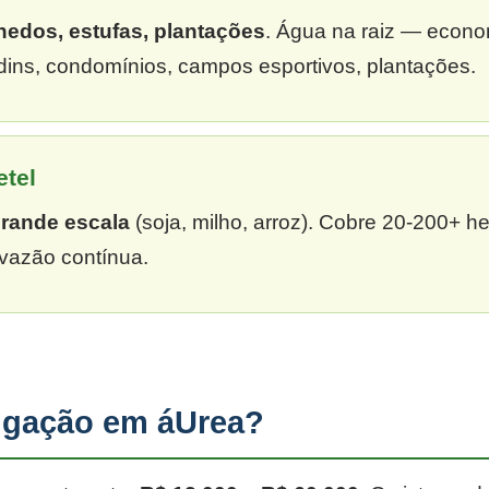
hedos, estufas, plantações
. Água na raiz — econ
dins, condomínios, campos esportivos, plantações.
etel
grande escala
(soja, milho, arroz). Cobre 20-200+ h
vazão contínua.
rigação em áUrea?