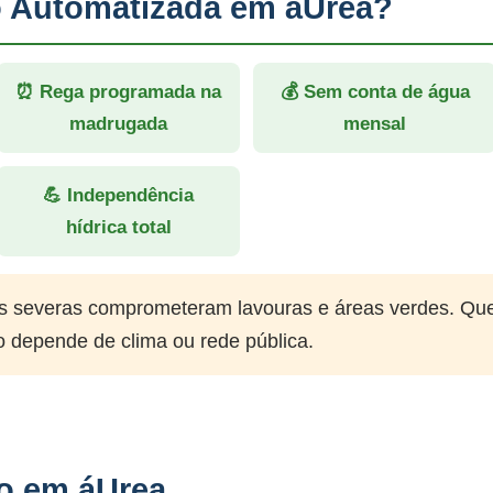
ão Automatizada em áUrea?
⏰ Rega programada na
💰 Sem conta de água
madrugada
mensal
💪 Independência
hídrica total
 severas comprometeram lavouras e áreas verdes. Qu
o depende de clima ou rede pública.
ão em áUrea