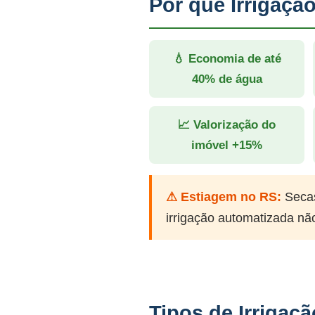
Por que Irrigaç
💧 Economia de até
40% de água
📈 Valorização do
imóvel +15%
⚠ Estiagem no RS:
Secas
irrigação automatizada nã
Tipos de Irrigaç