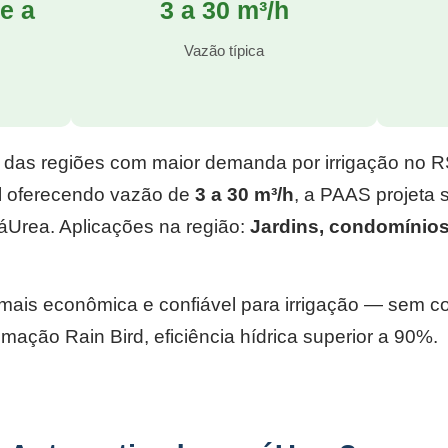
e a
3 a 30 m³/h
l
Vazão típica
 das regiões com maior demanda por irrigação no 
l
oferecendo vazão de
3 a 30 m³/h
, a PAAS projeta
áUrea. Aplicações na região:
Jardins, condomínios
e mais econômica e confiável para irrigação — sem 
mação Rain Bird, eficiência hídrica superior a 90%.