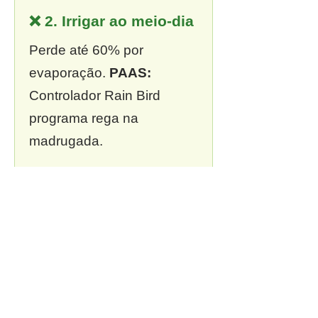
❌ 2. Irrigar ao meio-dia
Perde até 60% por
evaporação.
PAAS:
Controlador Rain Bird
programa rega na
madrugada.
❌ 3. Sem outorga
Multa de R$ 13 mil a R$ 2
milhões.
PAAS:
Outorga
incluída em todo projeto.