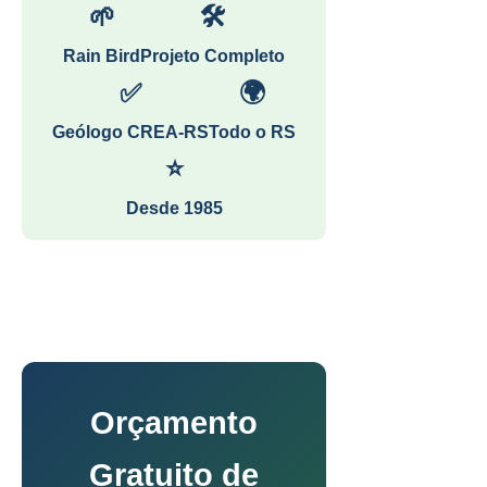
🌱
🛠
Rain Bird
Projeto Completo
✅
🌍
Geólogo CREA-RS
Todo o RS
⭐
Desde 1985
Orçamento
Gratuito de