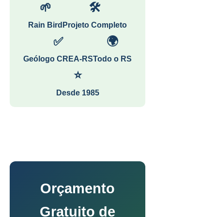
🌱
🛠
Rain Bird
Projeto Completo
✅
🌍
Geólogo CREA-RS
Todo o RS
⭐
Desde 1985
Orçamento
Gratuito de