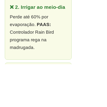
❌ 2. Irrigar ao meio-dia
Perde até 60% por
evaporação.
PAAS:
Controlador Rain Bird
programa rega na
madrugada.
❌ 3. Sem outorga
Multa de R$ 13 mil a R$ 2
milhões.
PAAS:
Outorga
incluída em todo projeto.