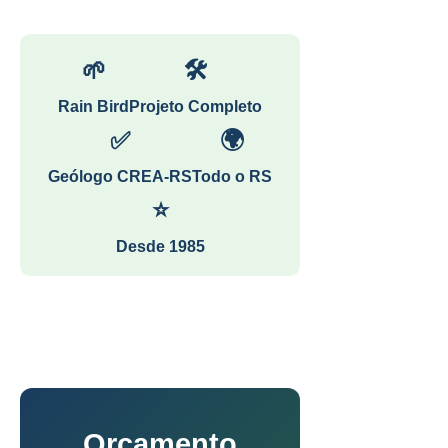
🌱
🛠
Rain Bird
Projeto Completo
✅
🌍
Geólogo CREA-RS
Todo o RS
⭐
Desde 1985
Orçamento