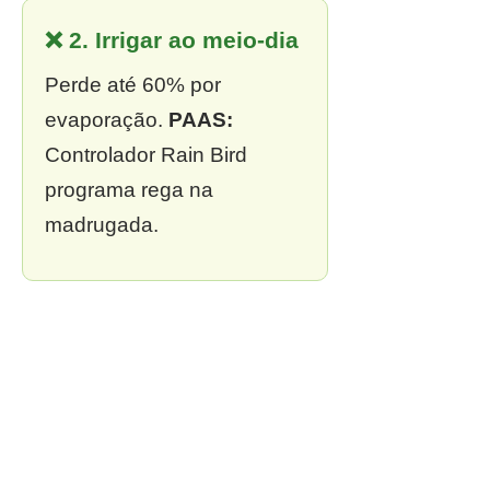
❌ 2. Irrigar ao meio-dia
Perde até 60% por
evaporação.
PAAS:
Controlador Rain Bird
programa rega na
madrugada.
❌ 3. Sem outorga
Multa de R$ 13 mil a R$ 2
milhões.
PAAS:
Outorga
incluída em todo projeto.