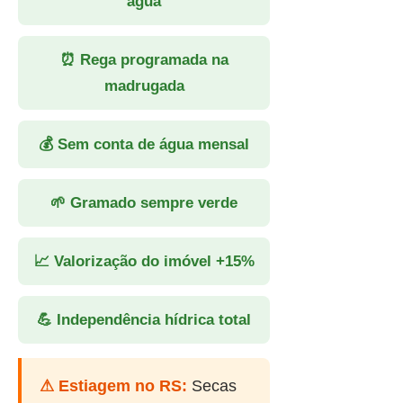
água
⏰ Rega programada na
madrugada
💰 Sem conta de água mensal
🌱 Gramado sempre verde
📈 Valorização do imóvel +15%
💪 Independência hídrica total
⚠ Estiagem no RS:
Secas