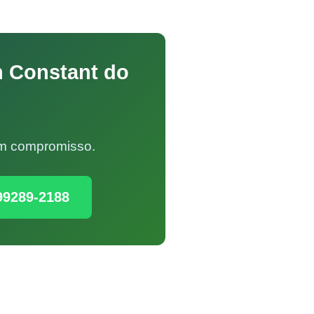
n Constant do
Sem compromisso.
99289-2188