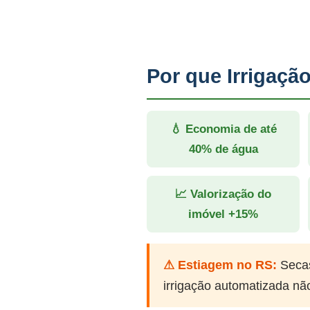
Por que Irrigaç
💧 Economia de até
40% de água
📈 Valorização do
imóvel +15%
⚠ Estiagem no RS:
Secas
irrigação automatizada nã