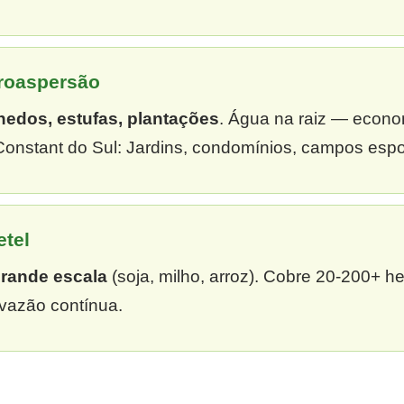
croaspersão
hedos, estufas, plantações
. Água na raiz — econ
onstant do Sul: Jardins, condomínios, campos espor
etel
grande escala
(soja, milho, arroz). Cobre 20-200+ h
vazão contínua.