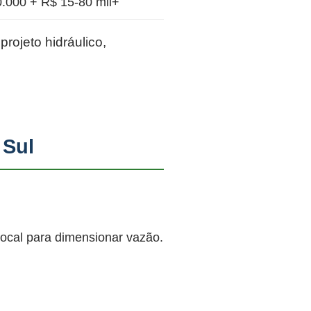
.000 + R$ 15-80 mil+
rojeto hidráulico,
 Sul
local para dimensionar vazão.