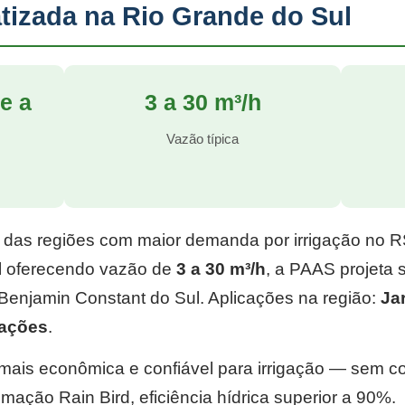
tizada na Rio Grande do Sul
e a
3 a 30 m³/h
l
Vazão típica
 das regiões com maior demanda por irrigação no 
l
oferecendo vazão de
3 a 30 m³/h
, a PAAS projeta
Benjamin Constant do Sul. Aplicações na região:
Ja
tações
.
e mais econômica e confiável para irrigação — sem 
mação Rain Bird, eficiência hídrica superior a 90%.