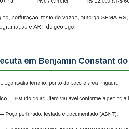
50+ ha
Pivô / carretel
R$ 12.000 a R$ 60
co, perfuração, teste de vazão, outorga SEMA-RS, p
rogramação e ART do geólogo.
cuta em Benjamin Constant do
ogo avalia terreno, ponto do poço e área irrigada.
ico
— Estudo do aquífero variável conforme a geologia 
 Poço perfurado, testado e documentado (ABNT).