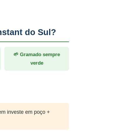
stant do Sul?
🌱 Gramado sempre
verde
em investe em poço +