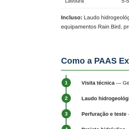
Lavoura
5-
Incluso:
Laudo hidrogeológi
equipamentos Rain Bird, p
Como a PAAS Exe
Visita técnica
— Geól
Laudo hidrogeológ
Perfuração e teste
—