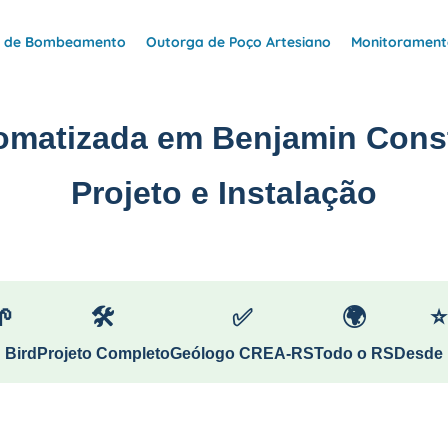
e de Bombeamento
Outorga de Poço Artesiano
Monitoramento
tomatizada em Benjamin Cons
Projeto e Instalação
🌱
🛠
✅
🌍
⭐
 Bird
Projeto Completo
Geólogo CREA-RS
Todo o RS
Desde 