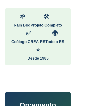
🌱
🛠
Rain Bird
Projeto Completo
✅
🌍
Geólogo CREA-RS
Todo o RS
⭐
Desde 1985
Orçamento