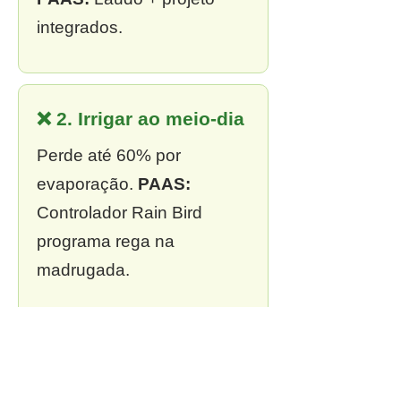
integrados.
❌ 2. Irrigar ao meio-dia
Perde até 60% por
evaporação.
PAAS:
Controlador Rain Bird
programa rega na
madrugada.
❌ 3. Sem outorga
Multa de R$ 13 mil a R$ 2