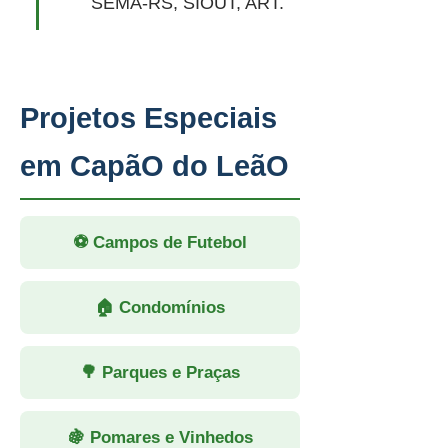
SEMA-RS, SIOUT, ART.
Projetos Especiais
em CapãO do LeãO
⚽ Campos de Futebol
🏠 Condomínios
🌳 Parques e Praças
🍇 Pomares e Vinhedos