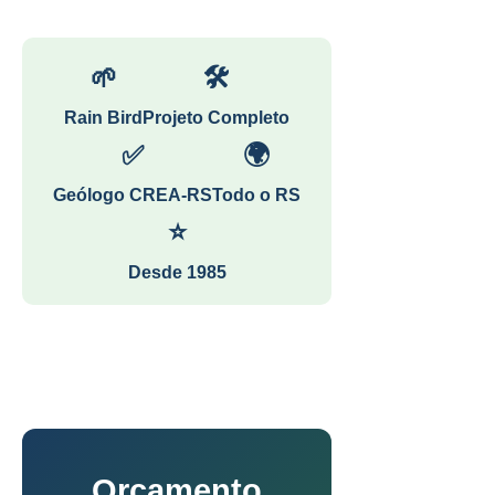
🌱
🛠
Rain Bird
Projeto Completo
✅
🌍
Geólogo CREA-RS
Todo o RS
⭐
Desde 1985
Orçamento