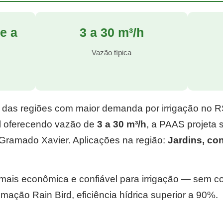
e a
3 a 30 m³/h
l
Vazão típica
 das regiões com maior demanda por irrigação no 
l
oferecendo vazão de
3 a 30 m³/h
, a PAAS projeta
Gramado Xavier. Aplicações na região:
Jardins, c
e mais econômica e confiável para irrigação — sem 
mação Rain Bird, eficiência hídrica superior a 90%.