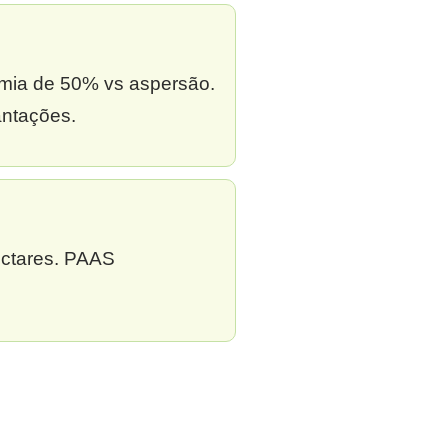
omia de 50% vs aspersão.
antações.
ectares. PAAS