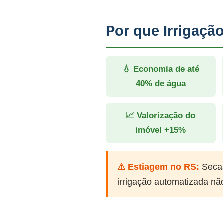
Por que Irrigaç
💧 Economia de até
40% de água
📈 Valorização do
imóvel +15%
⚠ Estiagem no RS:
Secas
irrigação automatizada nã