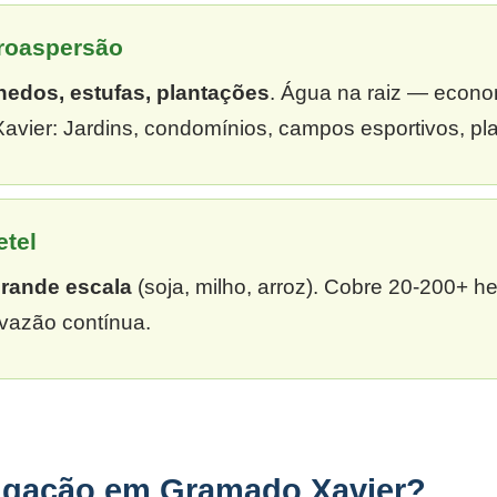
croaspersão
hedos, estufas, plantações
. Água na raiz — econ
vier: Jardins, condomínios, campos esportivos, pl
etel
grande escala
(soja, milho, arroz). Cobre 20-200+ h
vazão contínua.
rigação em Gramado Xavier?