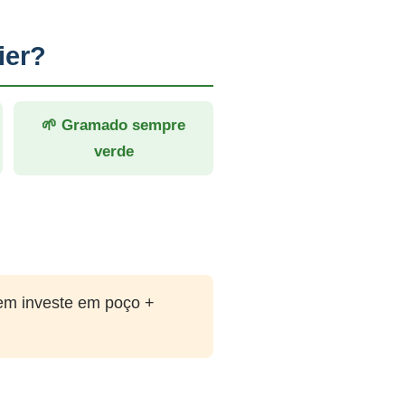
ier?
🌱 Gramado sempre
verde
em investe em poço +