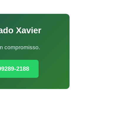
ado Xavier
Sem compromisso.
99289-2188