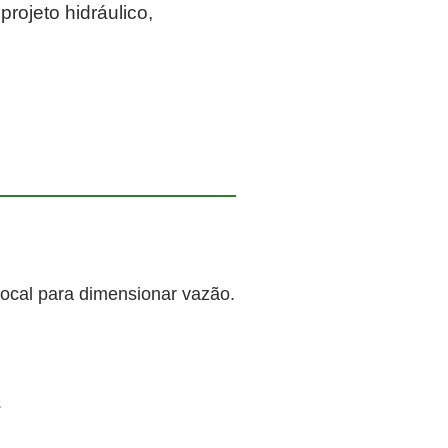
rojeto hidráulico,
local para dimensionar vazão.
.