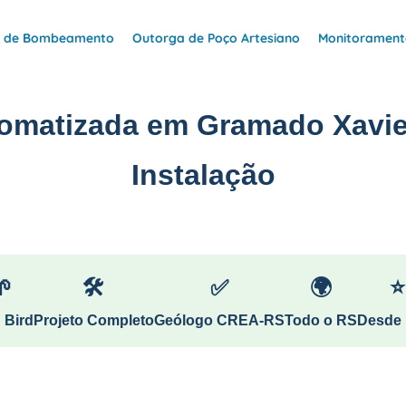
e de Bombeamento
Outorga de Poço Artesiano
Monitoramento
tomatizada em Gramado Xavie
Instalação
🌱
🛠
✅
🌍
⭐
 Bird
Projeto Completo
Geólogo CREA-RS
Todo o RS
Desde 