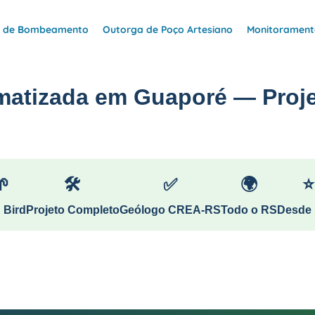
e de Bombeamento
Outorga de Poço Artesiano
Monitoramento
matizada em Guaporé — Proje
🌱
🛠
✅
🌍
⭐
 Bird
Projeto Completo
Geólogo CREA-RS
Todo o RS
Desde 