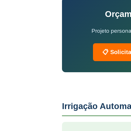
Orçam
Projeto persona
📋 Solicit
Irrigação Automa