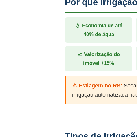
Por que Irrigaç
💧 Economia de até
40% de água
📈 Valorização do
imóvel +15%
⚠ Estiagem no RS:
Secas
irrigação automatizada nã
Tipos de Irrigaç