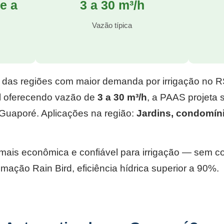
e a
3 a 30 m³/h
l
Vazão típica
 das regiões com maior demanda por irrigação no 
l
oferecendo vazão de
3 a 30 m³/h
, a PAAS projeta
Guaporé. Aplicações na região:
Jardins, condomín
e mais econômica e confiável para irrigação — sem 
mação Rain Bird, eficiência hídrica superior a 90%.