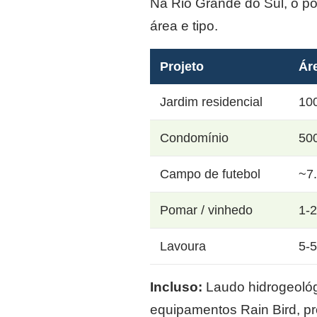
Na Rio Grande do Sul, o p
área e tipo.
Projeto
Ár
Jardim residencial
10
Condomínio
50
Campo de futebol
~7
Pomar / vinhedo
1-
Lavoura
5-
Incluso:
Laudo hidrogeológi
equipamentos Rain Bird, p