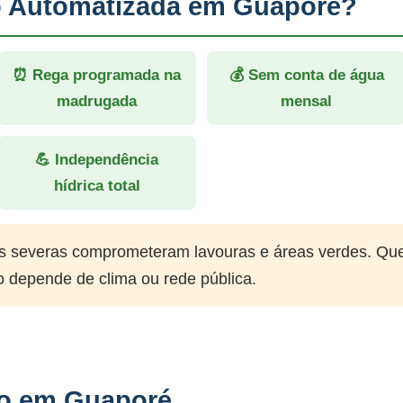
ão Automatizada em Guaporé?
⏰ Rega programada na
💰 Sem conta de água
madrugada
mensal
💪 Independência
hídrica total
 severas comprometeram lavouras e áreas verdes. Qu
o depende de clima ou rede pública.
ão em Guaporé