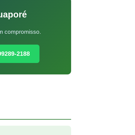
uaporé
Sem compromisso.
99289-2188