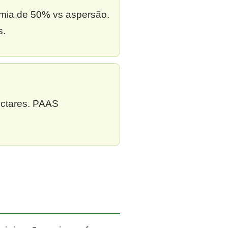
omia de 50% vs aspersão.
s.
ectares. PAAS