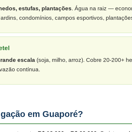
hedos, estufas, plantações
. Água na raiz — econ
ardins, condomínios, campos esportivos, plantaçõe
etel
grande escala
(soja, milho, arroz). Cobre 20-200+ h
vazão contínua.
rigação em Guaporé?