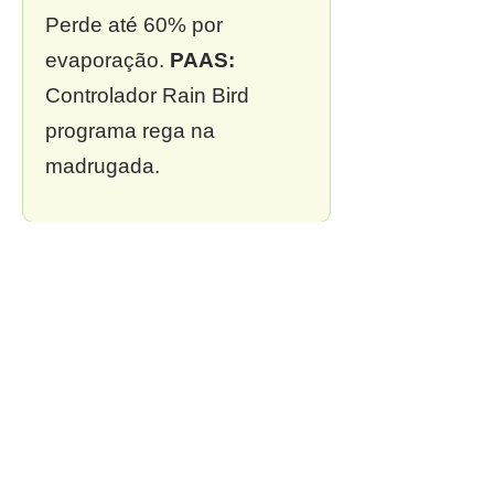
Perde até 60% por
evaporação.
PAAS:
Controlador Rain Bird
programa rega na
madrugada.
❌ 3. Sem outorga
Multa de R$ 13 mil a R$ 2
milhões.
PAAS:
Outorga
incluída em todo projeto.