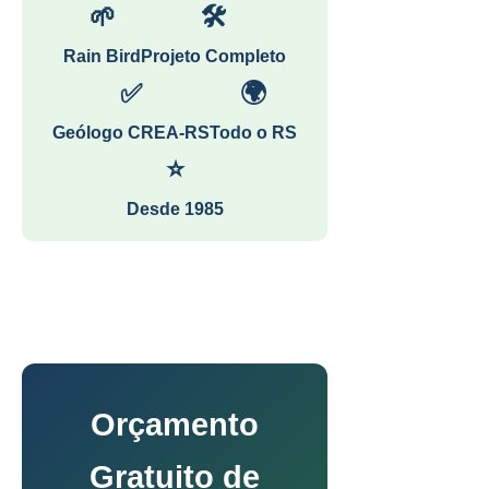
🌱
🛠
Rain Bird
Projeto Completo
✅
🌍
Geólogo CREA-RS
Todo o RS
⭐
Desde 1985
Orçamento
Gratuito de