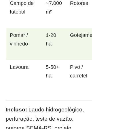
Campo de
~7.000
Rotores
futebol
m²
Pomar /
1-20
Gotejamento
vinhedo
ha
Lavoura
5-50+
Pivô /
ha
carretel
Incluso:
Laudo hidrogeológico,
perfuração, teste de vazão,
outorga SEMA-RS, projeto