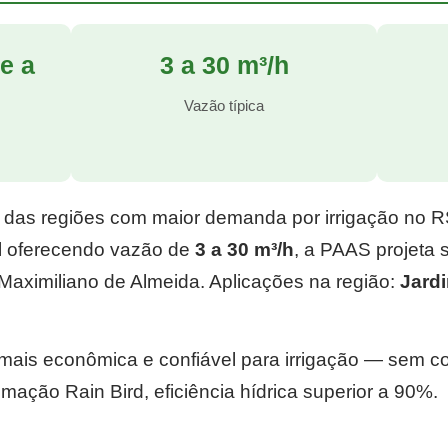
e a
3 a 30 m³/h
l
Vazão típica
 das regiões com maior demanda por irrigação no 
l
oferecendo vazão de
3 a 30 m³/h
, a PAAS projeta
Maximiliano de Almeida. Aplicações na região:
Jard
e mais econômica e confiável para irrigação — sem 
mação Rain Bird, eficiência hídrica superior a 90%.