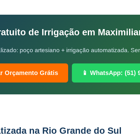
tuito de Irrigação em Maximili
lizado: poço artesiano + irrigação automatizada. 
ar Orçamento Grátis
📱 WhatsApp: (51) 
tizada na Rio Grande do Sul