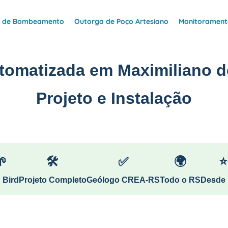
e de Bombeamento
Outorga de Poço Artesiano
Monitoramento
utomatizada em Maximiliano 
Projeto e Instalação
🌱
🛠
✅
🌍
⭐
 Bird
Projeto Completo
Geólogo CREA-RS
Todo o RS
Desde 