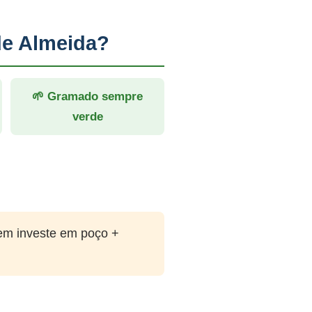
de Almeida?
🌱 Gramado sempre
verde
em investe em poço +