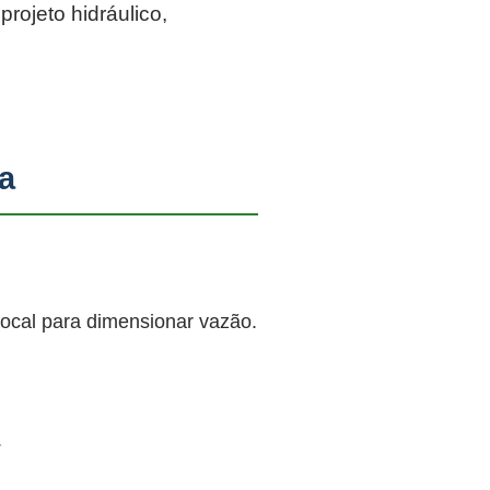
rojeto hidráulico,
a
local para dimensionar vazão.
.