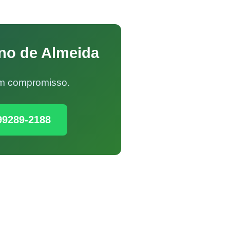
ano de Almeida
Sem compromisso.
99289-2188