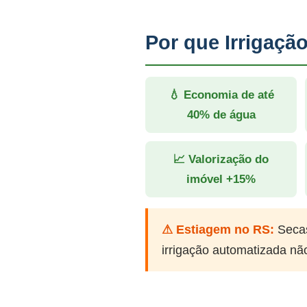
Por que Irrigaç
💧 Economia de até
40% de água
📈 Valorização do
imóvel +15%
⚠ Estiagem no RS:
Secas
irrigação automatizada nã