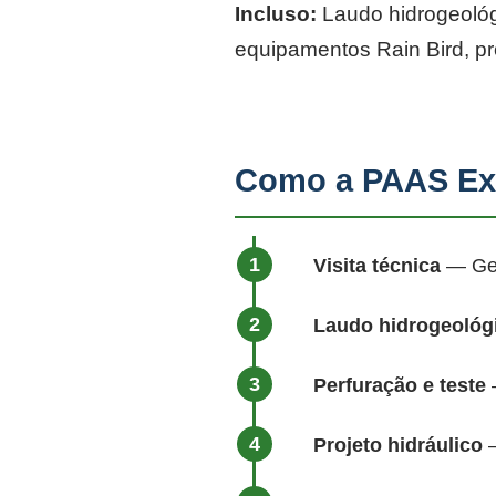
Incluso:
Laudo hidrogeológi
equipamentos Rain Bird, p
Como a PAAS Exe
Visita técnica
— Geól
Laudo hidrogeológ
Perfuração e teste
—
Projeto hidráulico
—