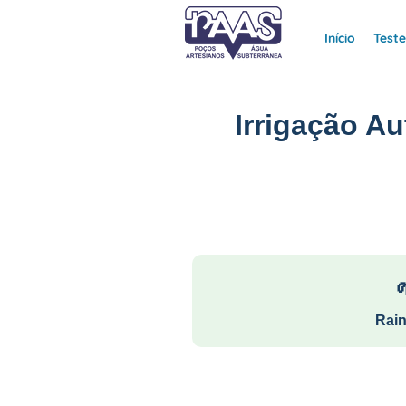
Início
Test
Irrigação A
Rain