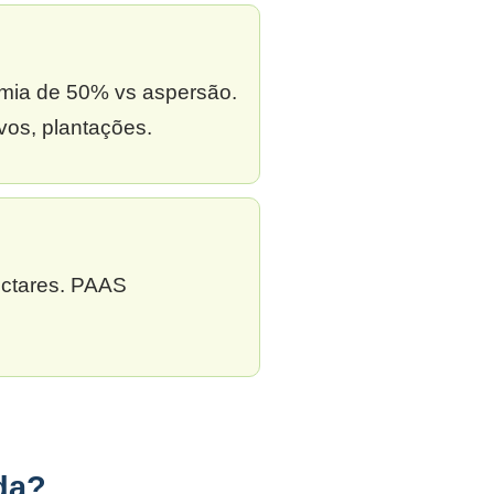
omia de 50% vs aspersão.
vos, plantações.
ectares. PAAS
da?