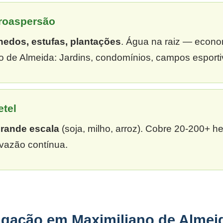
croaspersão
hedos, estufas, plantações
. Água na raiz — econ
o de Almeida: Jardins, condomínios, campos esporti
etel
grande escala
(soja, milho, arroz). Cobre 20-200+ h
vazão contínua.
rigação em Maximiliano de Almei