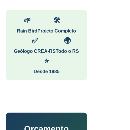
🌱
🛠
Rain Bird
Projeto Completo
✅
🌍
Geólogo CREA-RS
Todo o RS
⭐
Desde 1985
Orçamento