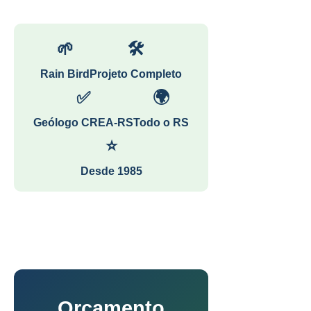
🌱
🛠
Rain Bird
Projeto Completo
✅
🌍
Geólogo CREA-RS
Todo o RS
⭐
Desde 1985
Orçamento