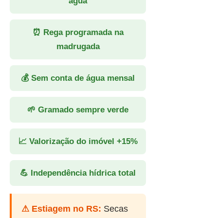
água
⏰ Rega programada na
madrugada
💰 Sem conta de água mensal
🌱 Gramado sempre verde
📈 Valorização do imóvel +15%
💪 Independência hídrica total
⚠ Estiagem no RS:
Secas