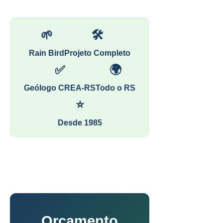
🌱
🛠
Rain Bird
Projeto Completo
✅
🌍
Geólogo CREA-RS
Todo o RS
⭐
Desde 1985
Orçamento