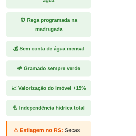
água
⏰ Rega programada na
madrugada
💰 Sem conta de água mensal
🌱 Gramado sempre verde
📈 Valorização do imóvel +15%
💪 Independência hídrica total
⚠ Estiagem no RS:
Secas