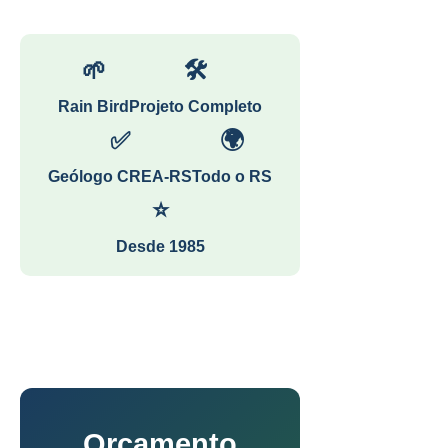
🌱
🛠
Rain Bird
Projeto Completo
✅
🌍
Geólogo CREA-RS
Todo o RS
⭐
Desde 1985
Orçamento