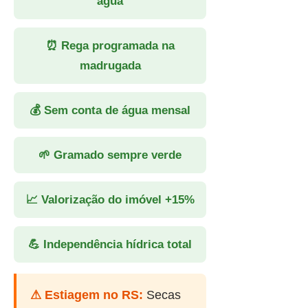
água
⏰ Rega programada na
madrugada
💰 Sem conta de água mensal
🌱 Gramado sempre verde
📈 Valorização do imóvel +15%
💪 Independência hídrica total
⚠ Estiagem no RS:
Secas