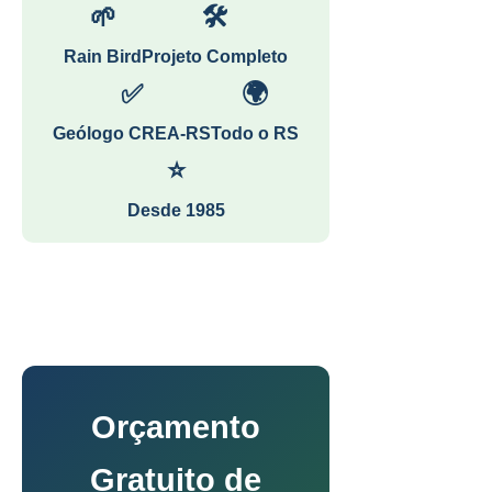
🌱
🛠
Rain Bird
Projeto Completo
✅
🌍
Geólogo CREA-RS
Todo o RS
⭐
Desde 1985
Orçamento
Gratuito de