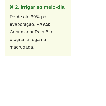
❌ 2. Irrigar ao meio-dia
Perde até 60% por
evaporação.
PAAS:
Controlador Rain Bird
programa rega na
madrugada.
❌ 3. Sem outorga
Multa de R$ 13 mil a R$ 2
milhões.
PAAS:
Outorga
incluída em todo projeto.