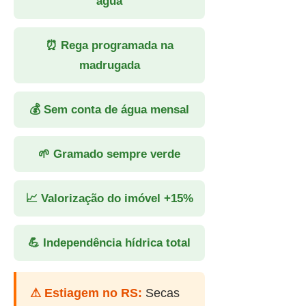
água
⏰ Rega programada na
madrugada
💰 Sem conta de água mensal
🌱 Gramado sempre verde
📈 Valorização do imóvel +15%
💪 Independência hídrica total
⚠ Estiagem no RS:
Secas