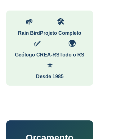
🌱
🛠
Rain Bird
Projeto Completo
✅
🌍
Geólogo CREA-RS
Todo o RS
⭐
Desde 1985
Orçamento