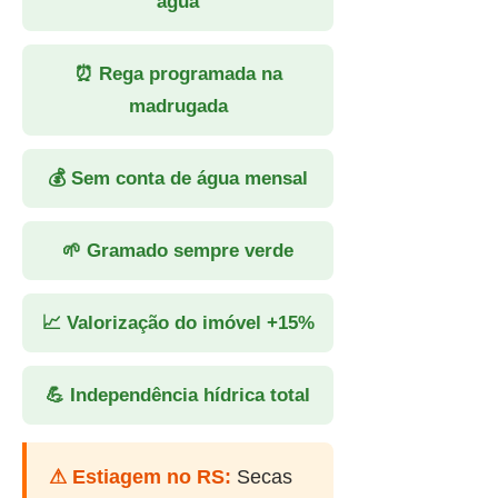
água
⏰ Rega programada na
madrugada
💰 Sem conta de água mensal
🌱 Gramado sempre verde
📈 Valorização do imóvel +15%
💪 Independência hídrica total
⚠ Estiagem no RS:
Secas