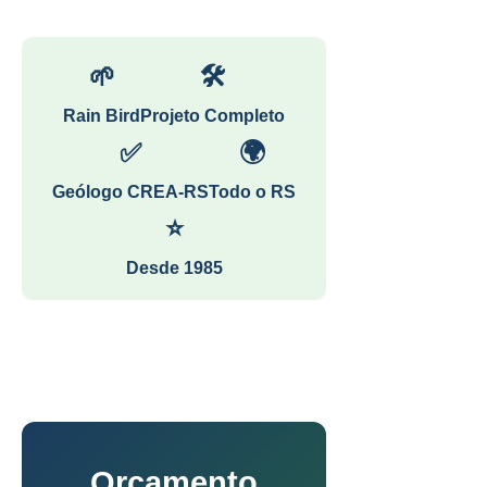
🌱
🛠
Rain Bird
Projeto Completo
✅
🌍
Geólogo CREA-RS
Todo o RS
⭐
Desde 1985
Orçamento