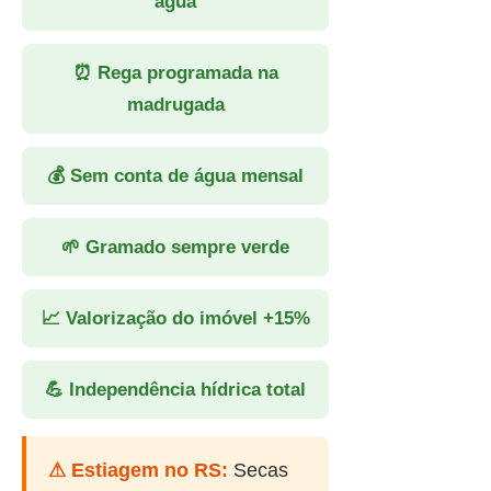
água
⏰ Rega programada na
madrugada
💰 Sem conta de água mensal
🌱 Gramado sempre verde
📈 Valorização do imóvel +15%
💪 Independência hídrica total
⚠ Estiagem no RS:
Secas