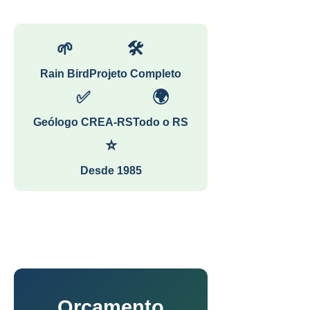
🌱
🛠
Rain Bird
Projeto Completo
✅
🌍
Geólogo CREA-RS
Todo o RS
⭐
Desde 1985
Orçamento