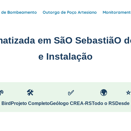
e de Bombeamento
Outorga de Poço Artesiano
Monitoramento
matizada em SãO SebastiãO d
e Instalação
🌱
🛠
✅
🌍
⭐
 Bird
Projeto Completo
Geólogo CREA-RS
Todo o RS
Desde 