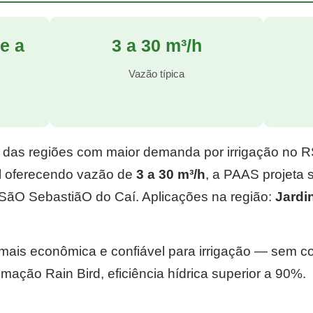
e a
3 a 30 m³/h
l
Vazão típica
 das regiões com maior demanda por irrigação no 
l
oferecendo vazão de
3 a 30 m³/h
, a PAAS projeta
SãO SebastiãO do Caí. Aplicações na região:
Jardi
e mais econômica e confiável para irrigação — sem 
mação Rain Bird, eficiência hídrica superior a 90%.