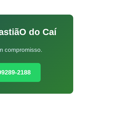
astiãO do Caí
Sem compromisso.
99289-2188