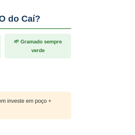
ãO do Caí?
🌱 Gramado sempre
verde
em investe em poço +