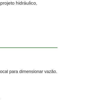
rojeto hidráulico,
local para dimensionar vazão.
.