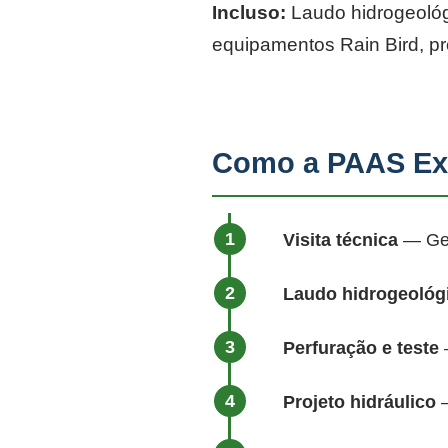
Incluso:
Laudo hidrogeológi
equipamentos Rain Bird, p
Como a PAAS Exe
Visita técnica
— Geól
Laudo hidrogeológ
Perfuração e teste
—
Projeto hidráulico
—