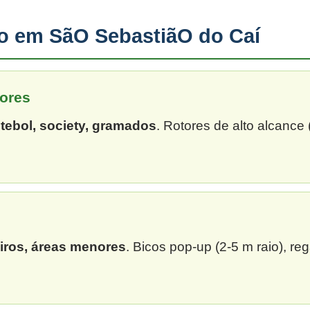
ão em SãO SebastiãO do Caí
ores
tebol, society, gramados
. Rotores de alto alcance
eiros, áreas menores
. Bicos pop-up (2-5 m raio), re