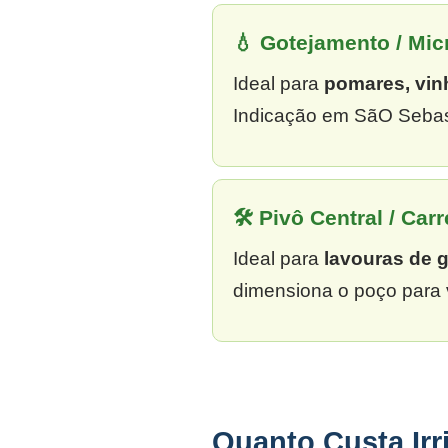
💧 Gotejamento / Mi
Ideal para
pomares, vin
Indicação em SãO Sebast
🛠 Pivô Central / Carr
Ideal para
lavouras de 
dimensiona o poço para 
Quanto Custa Ir