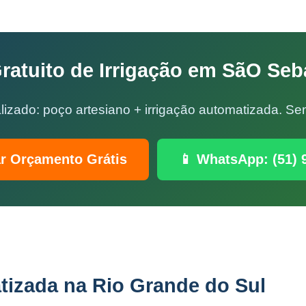
atuito de Irrigação em SãO Seb
lizado: poço artesiano + irrigação automatizada. 
ar Orçamento Grátis
📱 WhatsApp: (51) 
tizada na Rio Grande do Sul