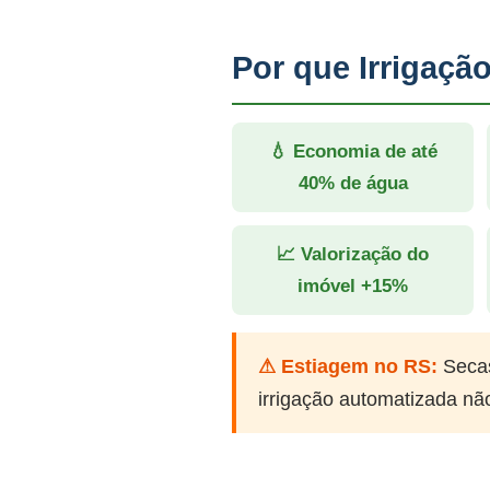
Por que Irrigaç
💧 Economia de até
40% de água
📈 Valorização do
imóvel +15%
⚠ Estiagem no RS:
Secas
irrigação automatizada nã