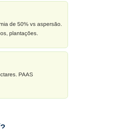
omia de 50% vs aspersão.
os, plantações.
ectares. PAAS
í?