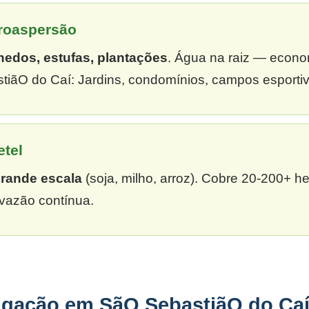
croaspersão
hedos, estufas, plantações
. Água na raiz — econ
iãO do Caí: Jardins, condomínios, campos esportiv
etel
grande escala
(soja, milho, arroz). Cobre 20-200+ h
vazão contínua.
rigação em SãO SebastiãO do Ca