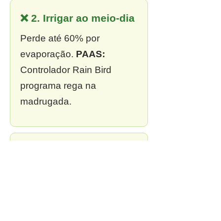
❌ 2. Irrigar ao meio-dia
Perde até 60% por
evaporação.
PAAS:
Controlador Rain Bird
programa rega na
madrugada.
❌ 3. Sem outorga
Multa de R$ 13 mil a R$ 2
milhões.
PAAS:
Outorga
incluída em todo projeto.