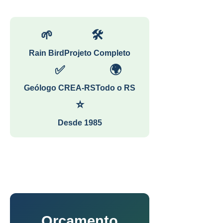
🌱
🛠
Rain Bird
Projeto Completo
✅
🌍
Geólogo CREA-RS
Todo o RS
⭐
Desde 1985
Orçamento