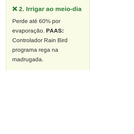
❌ 2. Irrigar ao meio-dia
Perde até 60% por
evaporação.
PAAS:
Controlador Rain Bird
programa rega na
madrugada.
❌ 3. Sem outorga
Multa de R$ 13 mil a R$ 2
milhões.
PAAS:
Outorga
incluída em todo projeto.