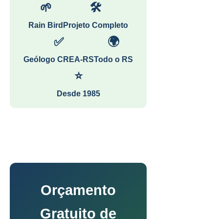
🌱
🛠
Rain Bird
Projeto Completo
✅
🌍
Geólogo CREA-RS
Todo o RS
⭐
Desde 1985
Orçamento
Gratuito de