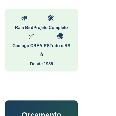
🌱
🛠
Rain Bird
Projeto Completo
✅
🌍
Geólogo CREA-RS
Todo o RS
⭐
Desde 1985
Orçamento