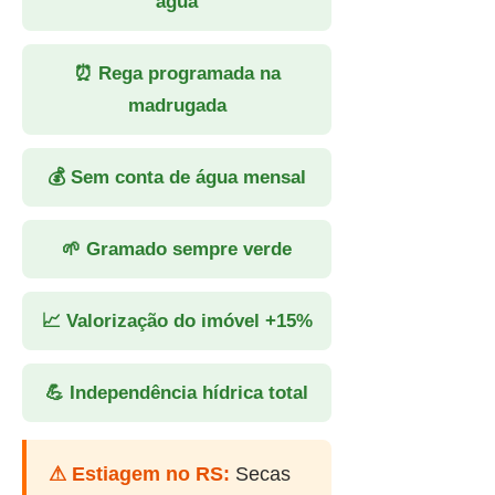
água
⏰ Rega programada na
madrugada
💰 Sem conta de água mensal
🌱 Gramado sempre verde
📈 Valorização do imóvel +15%
💪 Independência hídrica total
⚠ Estiagem no RS:
Secas