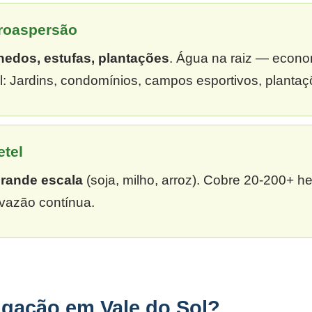
croaspersão
hedos, estufas, plantações
. Água na raiz — econ
: Jardins, condomínios, campos esportivos, plantaç
etel
grande escala
(soja, milho, arroz). Cobre 20-200+ h
vazão contínua.
igação em Vale do Sol?