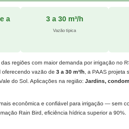
e a
3 a 30 m³/h
l
Vazão típica
 das regiões com maior demanda por irrigação no 
l
oferecendo vazão de
3 a 30 m³/h
, a PAAS projeta
ale do Sol. Aplicações na região:
Jardins, condom
e mais econômica e confiável para irrigação — sem 
mação Rain Bird, eficiência hídrica superior a 90%.