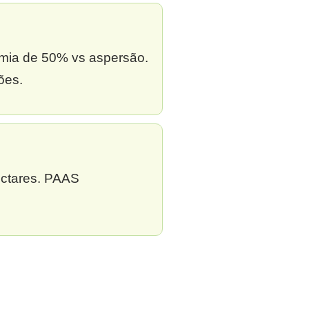
omia de 50% vs aspersão.
ões.
ectares. PAAS