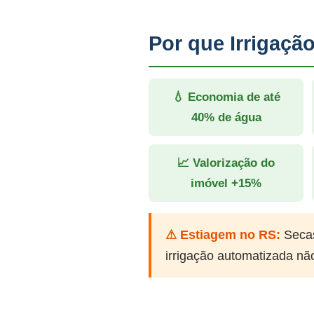
Por que Irrigaçã
💧 Economia de até
40% de água
📈 Valorização do
imóvel +15%
⚠ Estiagem no RS:
Secas
irrigação automatizada nã