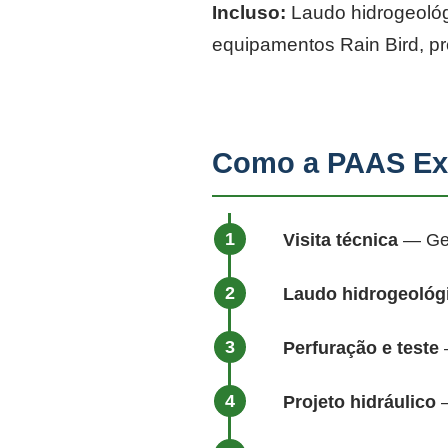
Incluso:
Laudo hidrogeológi
equipamentos Rain Bird, p
Como a PAAS Exe
Visita técnica
— Geól
Laudo hidrogeológ
Perfuração e teste
—
Projeto hidráulico
—