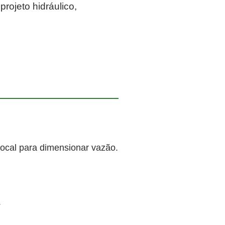
rojeto hidráulico,
local para dimensionar vazão.
.