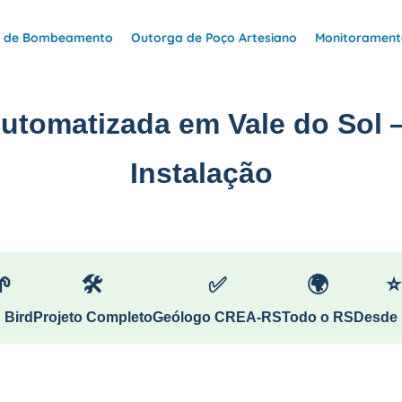
e de Bombeamento
Outorga de Poço Artesiano
Monitoramento
Automatizada em Vale do Sol 
Instalação
🌱
🛠
✅
🌍
⭐
 Bird
Projeto Completo
Geólogo CREA-RS
Todo o RS
Desde 