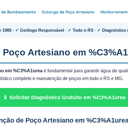
e de Bombeamento
Outorga de Poço Artesiano
Monitoramento
 1985 · ✓ Geólogo Responsável · ✓ Todo o RS · ✓ Diagnóstico 
 Poço Artesiano em %C3%A1
ano em %C3%A1urea
é fundamental para garantir água de qual
gnóstico completo e manutenção de poços em todo o RS e MG.
📱 Solicitar Diagnóstico Gratuito em %C3%A1urea
enção de Poço Artesiano em %C3%A1ure