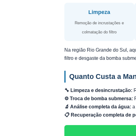
Limpeza
Remoção de incrustações e
colmatação do filtro
Na região Rio Grande do Sul, aq
filtro e desgaste da bomba subm
Quanto Custa a Ma
🔧 Limpeza e desincrustação:
R
⚙️ Troca de bomba submersa:
R
🔬 Análise completa da água:
a 
📋 Recuperação completa de p