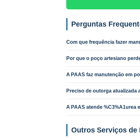
Perguntas Frequen
Com que frequência fazer man
Anual para uso intenso (agrícola/in
Por que o poço artesiano pe
Causas mais comuns: incrustação po
PAAS diagnostica e resolve.
A PAAS faz manutenção em po
Sim! A PAAS faz diagnóstico e ma
Preciso de outorga atualizad
Depende do serviço. Troca de bom
A PAAS atende %C3%A1urea e 
Sim! Desde 1985, com geólogo res
Outros Serviços d