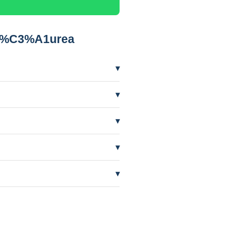
m %C3%A1urea
▾
 precisar mais frequentemente.
▾
ífero em nível baixo por seca. A
▾
mente de quem perfurou.
▾
AAS orienta e cuida do processo.
▾