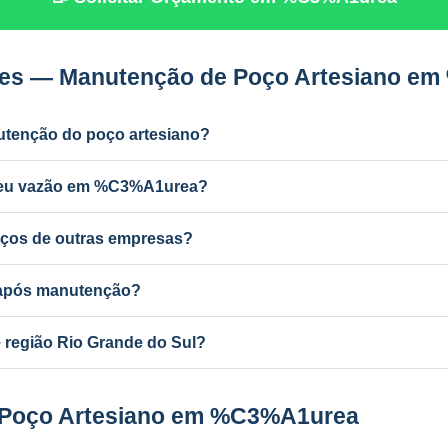
tes — Manutenção de Poço Artesiano e
utenção do poço artesiano?
dustrial) e a cada 2 anos para uso residencial. Poços antigos podem
rdeu vazão em %C3%A1urea?
r ferro e manganês, colmatação do filtro, bomba desgastada ou aqu
ços de outras empresas?
nutenção de qualquer poço artesiano em %C3%A1urea, independente
a após manutenção?
ba com mudança de vazão pode exigir atualização no SEMA-RS. A P
região Rio Grande do Sul?
ponsável e equipe própria em todo o RS e MG.
e Poço Artesiano em %C3%A1urea