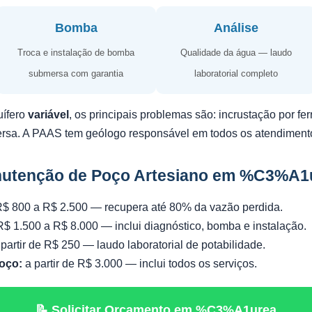
Bomba
Análise
Troca e instalação de bomba
Qualidade da água — laudo
submersa com garantia
laboratorial completo
uífero
variável
, os principais problemas são: incrustação por f
ersa. A PAAS tem geólogo responsável em todos os atendiment
nutenção de Poço Artesiano em %C3%A1
$ 800 a R$ 2.500 — recupera até 80% da vazão perdida.
$ 1.500 a R$ 8.000 — inclui diagnóstico, bomba e instalação.
partir de R$ 250 — laudo laboratorial de potabilidade.
oço:
a partir de R$ 3.000 — inclui todos os serviços.
📝 Solicitar Orçamento em %C3%A1urea