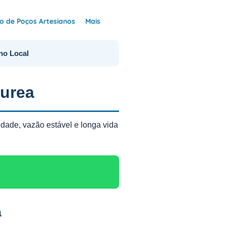
 de Poços Artesianos
Mais
no Local
urea
idade, vazão estável e longa vida
a