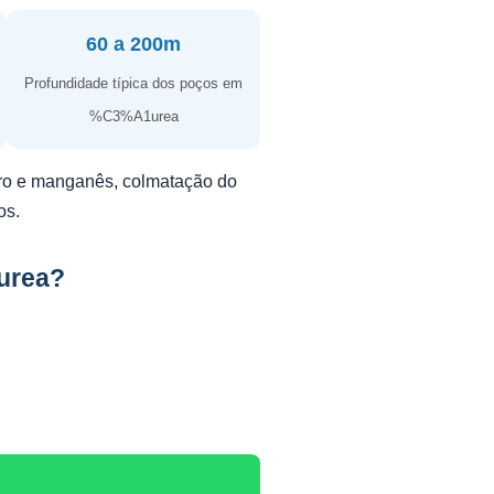
60 a 200m
Profundidade típica dos poços em
%C3%A1urea
erro e manganês, colmatação do
os.
urea?