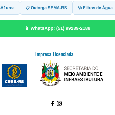
%A1urea
📋 Outorga SEMA-RS
💦 Filtros de Água
📱 WhatsApp: (51) 99289-2188
Empresa Licenciada