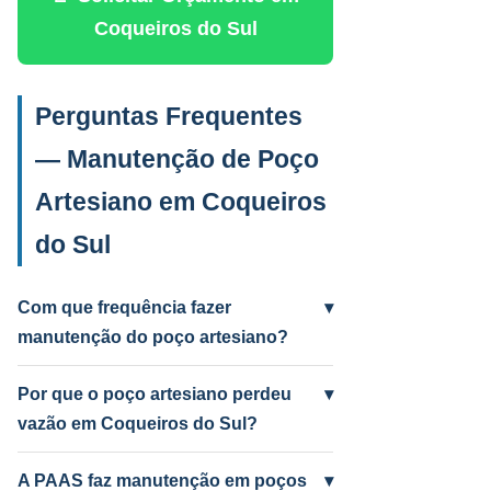
Coqueiros do Sul
Perguntas Frequentes
— Manutenção de Poço
Artesiano em Coqueiros
do Sul
Com que frequência fazer
▾
manutenção do poço artesiano?
Anual para uso intenso (agrícola/industrial)
e a cada 2 anos para uso residencial.
Por que o poço artesiano perdeu
▾
Poços antigos podem precisar mais
vazão em Coqueiros do Sul?
frequentemente.
Causas mais comuns: incrustação por
ferro e manganês, colmatação do filtro,
A PAAS faz manutenção em poços
▾