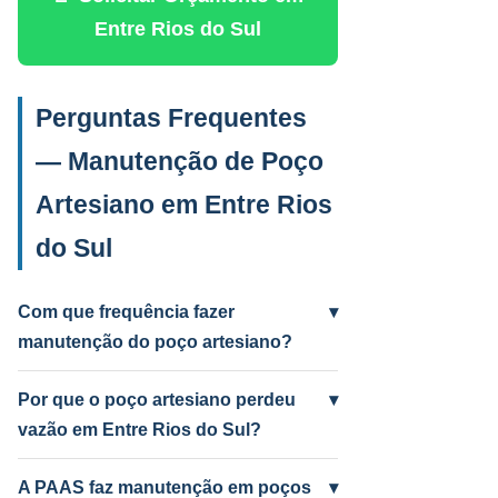
Entre Rios do Sul
Perguntas Frequentes
— Manutenção de Poço
Artesiano em Entre Rios
do Sul
Com que frequência fazer
▾
manutenção do poço artesiano?
Anual para uso intenso (agrícola/industrial)
e a cada 2 anos para uso residencial.
Por que o poço artesiano perdeu
▾
Poços antigos podem precisar mais
vazão em Entre Rios do Sul?
frequentemente.
Causas mais comuns: incrustação por
ferro e manganês, colmatação do filtro,
A PAAS faz manutenção em poços
▾