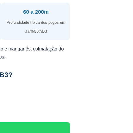
60 a 200m
Profundidade típica dos poços em
Jal%C3%B3
erro e manganês, colmatação do
os.
%B3?