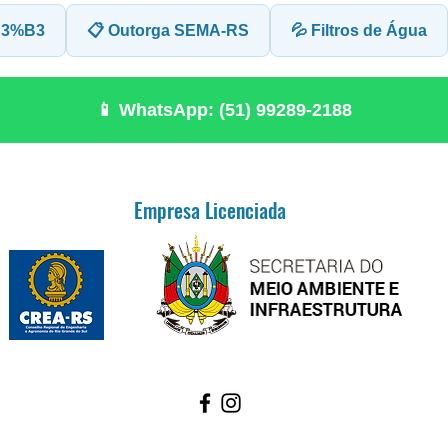
%C3%B3
📋 Outorga SEMA-RS
💦 Filtros de Água
📱 WhatsApp: (51) 99289-2188
Empresa Licenciada