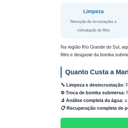
Limpeza
Remoção de incrustações e
colmatação do filtro
Na região Rio Grande do Sul, aq
filtro e desgaste da bomba subm
Quanto Custa a Ma
🔧 Limpeza e desincrustação:
R
⚙️ Troca de bomba submersa:
R
🔬 Análise completa da água:
a 
📋 Recuperação completa de p