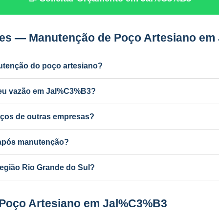
tes — Manutenção de Poço Artesiano e
utenção do poço artesiano?
dustrial) e a cada 2 anos para uso residencial. Poços antigos podem
rdeu vazão em Jal%C3%B3?
r ferro e manganês, colmatação do filtro, bomba desgastada ou aqu
ços de outras empresas?
nutenção de qualquer poço artesiano em Jal%C3%B3, independentem
a após manutenção?
ba com mudança de vazão pode exigir atualização no SEMA-RS. A P
egião Rio Grande do Sul?
ponsável e equipe própria em todo o RS e MG.
 Poço Artesiano em Jal%C3%B3