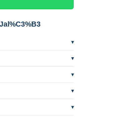
m Jal%C3%B3
▾
 precisar mais frequentemente.
▾
ífero em nível baixo por seca. A
▾
ente de quem perfurou.
▾
AAS orienta e cuida do processo.
▾