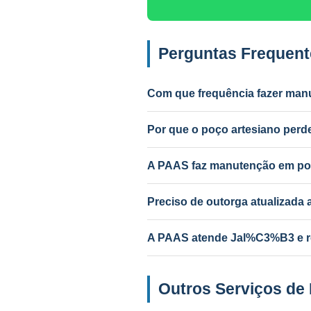
Perguntas Frequen
Com que frequência fazer man
Anual para uso intenso (agrícola/in
Por que o poço artesiano pe
Causas mais comuns: incrustação po
PAAS diagnostica e resolve.
A PAAS faz manutenção em po
Sim! A PAAS faz diagnóstico e ma
Preciso de outorga atualizad
Depende do serviço. Troca de bom
A PAAS atende Jal%C3%B3 e r
Sim! Desde 1985, com geólogo res
Outros Serviços de