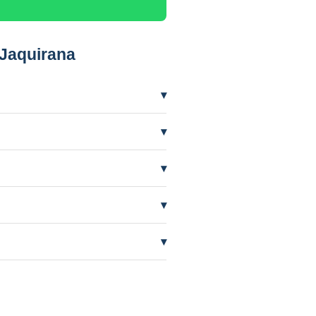
Jaquirana
▾
 precisar mais frequentemente.
▾
ífero em nível baixo por seca. A
▾
te de quem perfurou.
▾
AAS orienta e cuida do processo.
▾