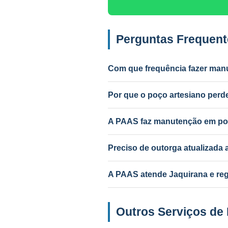
Perguntas Frequent
Com que frequência fazer man
Anual para uso intenso (agrícola/in
Por que o poço artesiano per
Causas mais comuns: incrustação po
PAAS diagnostica e resolve.
A PAAS faz manutenção em po
Sim! A PAAS faz diagnóstico e man
Preciso de outorga atualizad
Depende do serviço. Troca de bom
A PAAS atende Jaquirana e reg
Sim! Desde 1985, com geólogo res
Outros Serviços de