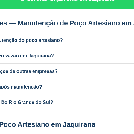
es — Manutenção de Poço Artesiano em 
utenção do poço artesiano?
dustrial) e a cada 2 anos para uso residencial. Poços antigos podem
deu vazão em Jaquirana?
r ferro e manganês, colmatação do filtro, bomba desgastada ou aqu
ços de outras empresas?
utenção de qualquer poço artesiano em Jaquirana, independentemen
a após manutenção?
ba com mudança de vazão pode exigir atualização no SEMA-RS. A P
ião Rio Grande do Sul?
ponsável e equipe própria em todo o RS e MG.
 Poço Artesiano em Jaquirana