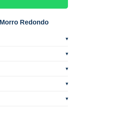
 Morro Redondo
▾
 precisar mais frequentemente.
▾
ífero em nível baixo por seca. A
▾
temente de quem perfurou.
▾
AAS orienta e cuida do processo.
▾