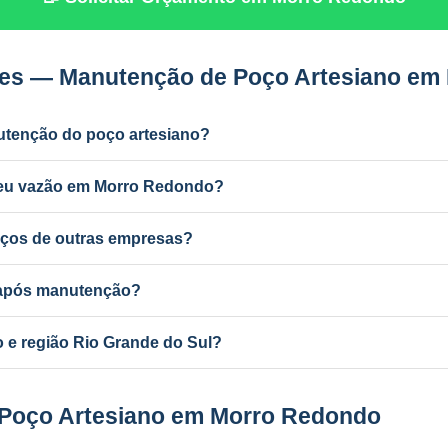
tes — Manutenção de Poço Artesiano em
utenção do poço artesiano?
dustrial) e a cada 2 anos para uso residencial. Poços antigos podem
deu vazão em Morro Redondo?
r ferro e manganês, colmatação do filtro, bomba desgastada ou aqu
ços de outras empresas?
nutenção de qualquer poço artesiano em Morro Redondo, independen
a após manutenção?
ba com mudança de vazão pode exigir atualização no SEMA-RS. A P
e região Rio Grande do Sul?
ponsável e equipe própria em todo o RS e MG.
 Poço Artesiano em Morro Redondo