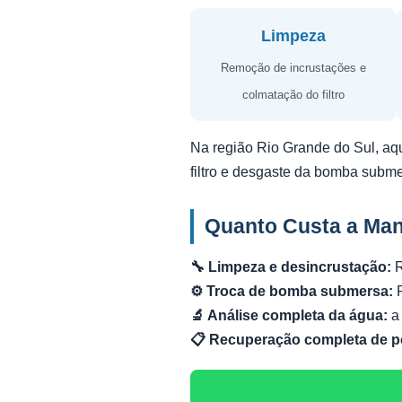
Limpeza
Remoção de incrustações e
colmatação do filtro
Na região Rio Grande do Sul, aq
filtro e desgaste da bomba subm
Quanto Custa a Ma
🔧 Limpeza e desincrustação:
R
⚙️ Troca de bomba submersa:
R
🔬 Análise completa da água:
a 
📋 Recuperação completa de p