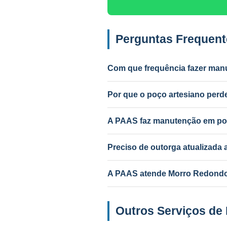
Perguntas Frequen
Com que frequência fazer man
Anual para uso intenso (agrícola/in
Por que o poço artesiano per
Causas mais comuns: incrustação po
PAAS diagnostica e resolve.
A PAAS faz manutenção em po
Sim! A PAAS faz diagnóstico e ma
Preciso de outorga atualizad
Depende do serviço. Troca de bom
A PAAS atende Morro Redondo 
Sim! Desde 1985, com geólogo res
Outros Serviços de