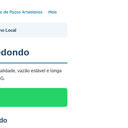
 de Poços Artesianos
Mais
no Local
edondo
alidade, vazão estável e longa
MG.
ndo