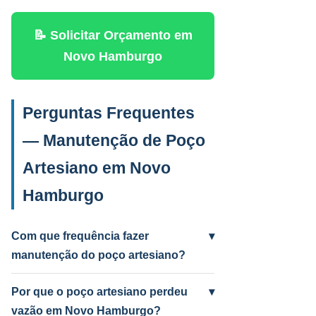
📝 Solicitar Orçamento em
Novo Hamburgo
Perguntas Frequentes
— Manutenção de Poço
Artesiano em Novo
Hamburgo
Com que frequência fazer
▾
manutenção do poço artesiano?
Anual para uso intenso (agrícola/industrial)
e a cada 2 anos para uso residencial.
Por que o poço artesiano perdeu
▾
Poços antigos podem precisar mais
vazão em Novo Hamburgo?