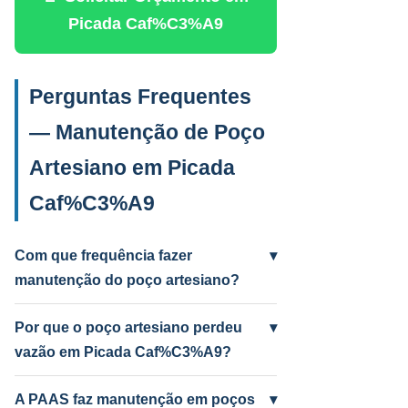
Picada Caf%C3%A9
Perguntas Frequentes
— Manutenção de Poço
Artesiano em Picada
Caf%C3%A9
Com que frequência fazer
▾
manutenção do poço artesiano?
Anual para uso intenso (agrícola/industrial)
e a cada 2 anos para uso residencial.
Por que o poço artesiano perdeu
▾
Poços antigos podem precisar mais
vazão em Picada Caf%C3%A9?
frequentemente.
Causas mais comuns: incrustação por
ferro e manganês, colmatação do filtro,
A PAAS faz manutenção em poços
▾