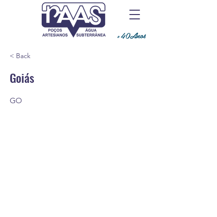
+40Anos
< Back
Goiás
GO