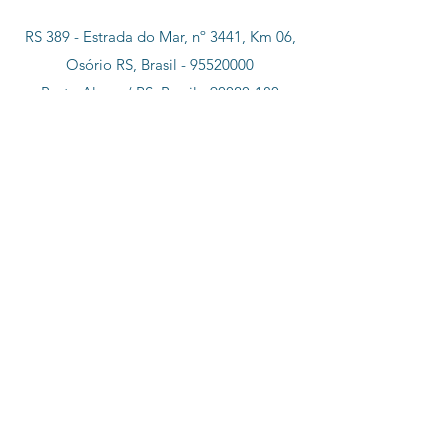
RS 389 - Estrada do Mar, nº 3441, Km 06,
Osório RS, Brasil -
95520000
Porto Alegre/ RS, Brasil -
90020-180
Santa Catarina, SC -
88010-002
Minas Gerais, Belo Horizonte, Brasil -
30100-000
São Paulo - SP -
01153-000
Tel:
(051) 992892188
E-mail:
contato@paaspocosartesianos.com
©1985 by
PAAS
-
Poços Artesianos e Água
Subterrânea