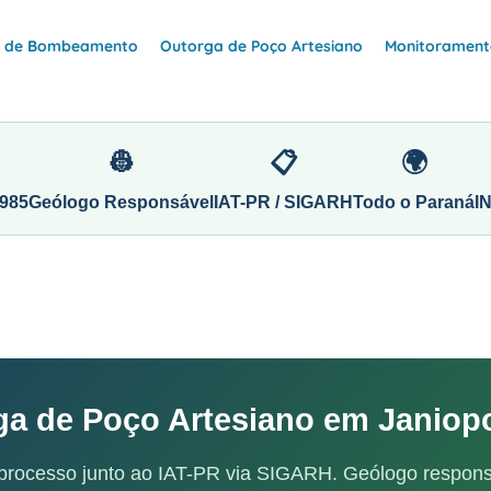
e de Bombeamento
Outorga de Poço Artesiano
Monitoramento
👷
📋
🌍
985
Geólogo Responsável
IAT-PR / SIGARH
Todo o Paraná
I
ga de Poço Artesiano em Janiopo
processo junto ao IAT-PR via SIGARH. Geólogo respons