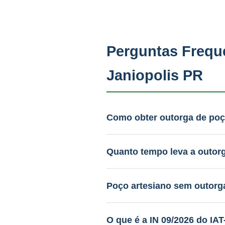
Perguntas Frequ
Janiopolis PR
Como obter outorga de poç
A PAAS prepara todo o dosiê
Com a IN 09/2026, o licenci
Quanto tempo leva a outor
De 60 a 120 dias após proto
Poço artesiano sem outorg
Sim. O IAT-PR aplica multas 
O que é a IN 09/2026 do IA