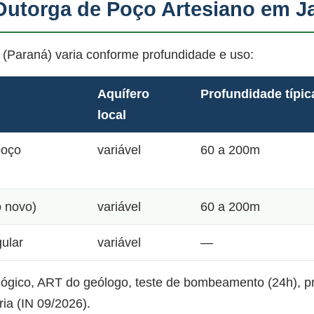
Outorga de Poço Artesiano em J
 (Paraná) varia conforme profundidade e uso:
Aquífero
Profundidade típic
local
poço
variável
60 a 200m
o novo)
variável
60 a 200m
gular
variável
—
lógico, ART do geólogo, teste de bombeamento (24h), 
ia (IN 09/2026).