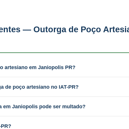
entes — Outorga de Poço Artes
o artesiano em Janiopolis PR?
 técnico (laudo, ART, teste de bombeamento) e protoco
amento é integrado. WhatsApp: (51) 99289-2188.
ga de poço artesiano no IAT-PR?
colo completo com a IN 09/2026. A PAAS acompanha até 
a em Janiopolis pode ser multado?
e pode embargar o poço. Regularize antes de ser fiscali
T-PR?