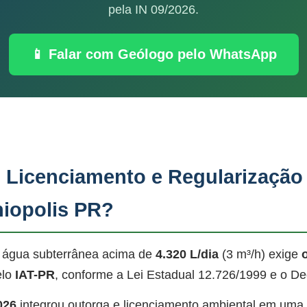
pela IN 09/2026.
📱 Falar com Geólogo pelo WhatsApp
, Licenciamento e Regularização
niopolis PR?
 água subterrânea acima de
4.320 L/dia
(3 m³/h) exige
elo
IAT-PR
, conforme a Lei Estadual 12.726/1999 e o De
026
integrou outorga e licenciamento ambiental em uma ú