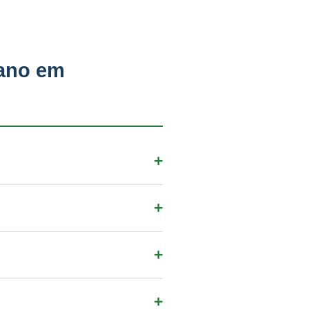
iano em
la no IAT-PR via SIGARH.
a emissão da portaria.
zado.