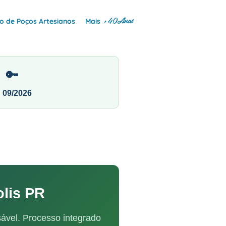
+40Anos
 de Poços Artesianos
Mais
🔑
N 09/2026
lis PR
ável. Processo integrado