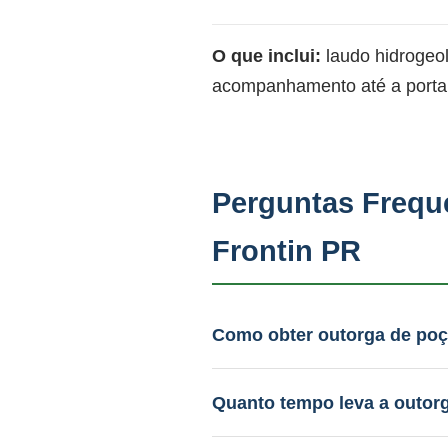
O que inclui:
laudo hidrogeo
acompanhamento até a portar
Perguntas Frequ
Frontin PR
Como obter outorga de poç
A PAAS prepara todo o dosiê
Com a IN 09/2026, o licenci
Quanto tempo leva a outor
De 60 a 120 dias após proto