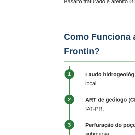
Basalto fraturado e arenito G
Como Funciona a
Frontin?
Laudo hidrogeológ
local.
ART de geólogo (
IAT-PR.
Perfuração do poço
submersa.