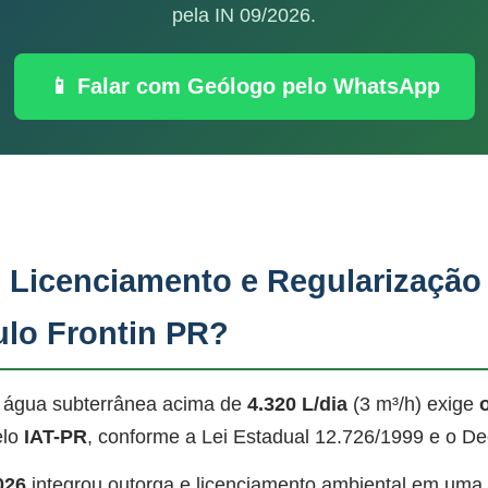
pela IN 09/2026.
📱 Falar com Geólogo pelo WhatsApp
, Licenciamento e Regularização
ulo Frontin PR?
 água subterrânea acima de
4.320 L/dia
(3 m³/h) exige
elo
IAT-PR
, conforme a Lei Estadual 12.726/1999 e o De
026
integrou outorga e licenciamento ambiental em uma ú