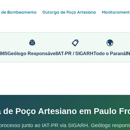
e de Bombeamento
Outorga de Poço Artesiano
Monitoramento
👷
📋
🌍
985
Geólogo Responsável
IAT-PR / SIGARH
Todo o Paraná
I
 de Poço Artesiano em Paulo Fr
processo junto ao IAT-PR via SIGARH. Geólogo respons