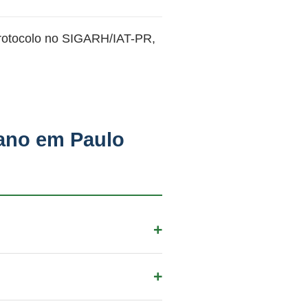
protocolo no SIGARH/IAT-PR,
ano em Paulo
la no IAT-PR via SIGARH.
a emissão da portaria.