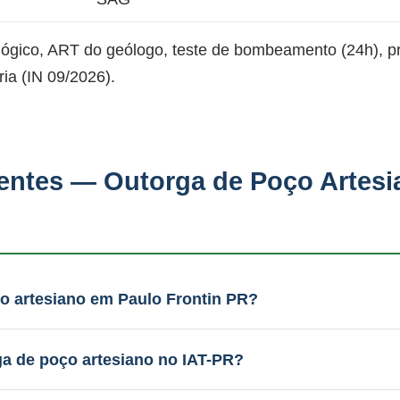
lógico, ART do geólogo, teste de bombeamento (24h), 
ia (IN 09/2026).
entes — Outorga de Poço Artesi
o artesiano em Paulo Frontin PR?
 técnico (laudo, ART, teste de bombeamento) e protoco
amento é integrado. WhatsApp: (51) 99289-2188.
ga de poço artesiano no IAT-PR?
colo completo com a IN 09/2026. A PAAS acompanha até 