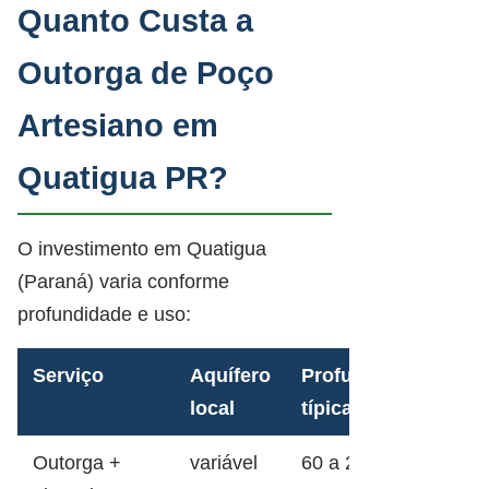
Quanto Custa a
Outorga de Poço
Artesiano em
Quatigua PR?
O investimento em Quatigua
(Paraná) varia conforme
profundidade e uso:
Serviço
Aquífero
Profundidade
local
típica
Outorga +
variável
60 a 200m