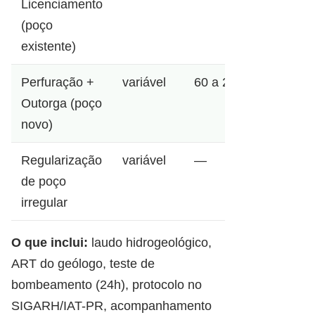
Licenciamento
(poço
existente)
Perfuração +
variável
60 a 200m
Outorga (poço
novo)
Regularização
variável
—
de poço
irregular
O que inclui:
laudo hidrogeológico,
ART do geólogo, teste de
bombeamento (24h), protocolo no
SIGARH/IAT-PR, acompanhamento