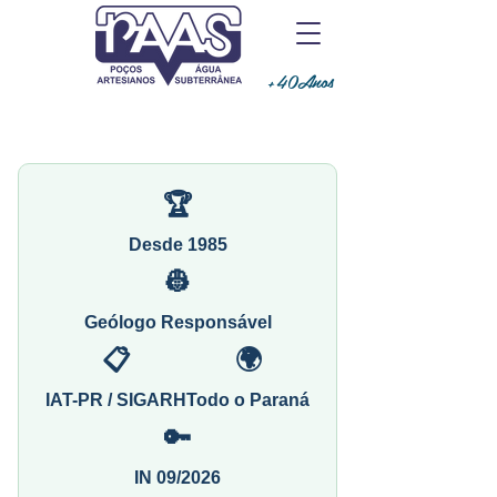
+40Anos
🏆
Desde 1985
👷
Geólogo Responsável
📋
🌍
IAT-PR / SIGARH
Todo o Paraná
🔑
IN 09/2026