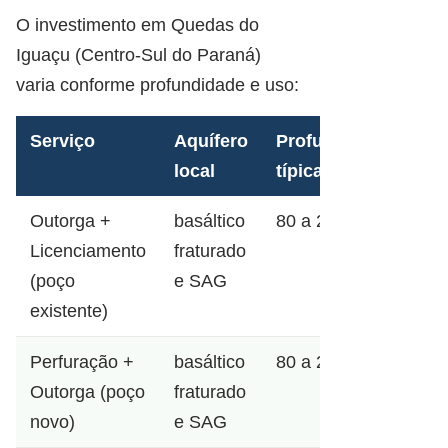
O investimento em Quedas do
Iguaçu (Centro-Sul do Paraná)
varia conforme profundidade e uso:
Serviço
Aquífero
Profundidade
local
típica
Outorga +
basáltico
80 a 220m
Licenciamento
fraturado
(poço
e SAG
existente)
Perfuração +
basáltico
80 a 220m
Outorga (poço
fraturado
novo)
e SAG