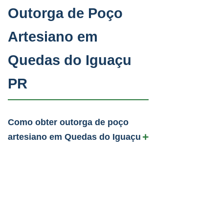
Outorga de Poço
Artesiano em
Quedas do Iguaçu
PR
Como obter outorga de poço
artesiano em Quedas do Iguaçu
PR?
A PAAS prepara todo o dosiê
Quanto tempo leva a outorga de
técnico (laudo, ART, teste de
poço artesiano no IAT-PR?
bombeamento) e protocola no IAT-
De 60 a 120 dias após protocolo
PR via SIGARH. Com a IN 09/2026,