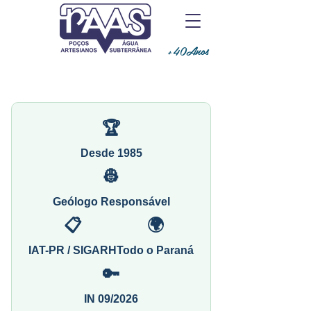
+40Anos
🏆
Desde 1985
👷
Geólogo Responsável
📋
🌍
IAT-PR / SIGARH
Todo o Paraná
🔑
IN 09/2026