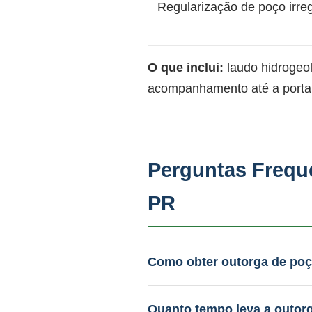
Regularização de poço irre
O que inclui:
laudo hidrogeo
acompanhamento até a portar
Perguntas Frequ
PR
Como obter outorga de poç
A PAAS prepara todo o dosiê
Com a IN 09/2026, o licenci
Quanto tempo leva a outor