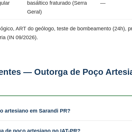
gular
basáltico fraturado (Serra
—
Geral)
lógico, ART do geólogo, teste de bombeamento (24h), 
ia (IN 09/2026).
entes — Outorga de Poço Artesi
o artesiano em Sarandi PR?
 técnico (laudo, ART, teste de bombeamento) e protoco
amento é integrado. WhatsApp: (51) 99289-2188.
ga de poço artesiano no IAT-PR?