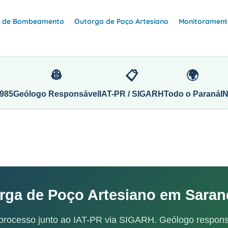
e de Bombeamento
Outorga de Poço Artesiano
Monitoramento
👷
📋
🌍
985
Geólogo Responsável
IAT-PR / SIGARH
Todo o Paraná
I
rga de Poço Artesiano em Saran
processo junto ao IAT-PR via SIGARH. Geólogo respons