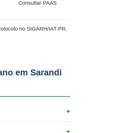
Consultar PAAS
protocolo no SIGARH/IAT-PR,
ano em Sarandi
la no IAT-PR via SIGARH.