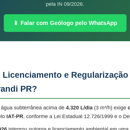
pela IN 09/2026.
📱 Falar com Geólogo pelo WhatsApp
, Licenciamento e Regularização
randi PR?
 água subterrânea acima de
4.320 L/dia
(3 m³/h) exige
elo
IAT-PR
, conforme a Lei Estadual 12.726/1999 e o De
026
integrou outorga e licenciamento ambiental em uma ú