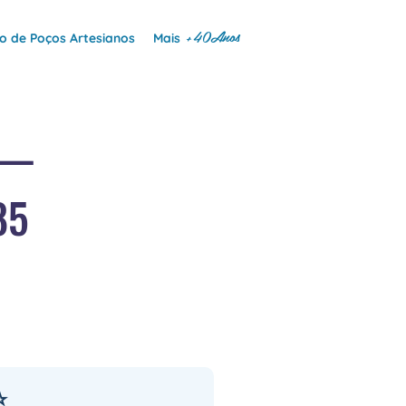
+40Anos
 de Poços Artesianos
Mais
 —
85
⭐