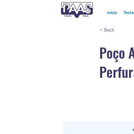
Início
Test
< Back
Poço 
Perfur