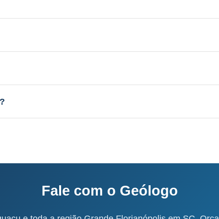
licenciamento junto ao IMA-SC.
ino fraturado, vazão de 3 a 15 m³/h.
sso completo: 60-120 dias.
C?
o e equipe própria.
Fale com o Geólogo
açu e toda a região Grande Florianópolis em SC. Orça