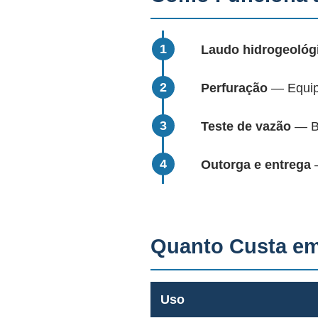
Laudo hidrogeológ
Perfuração
— Equipa
Teste de vazão
— Bo
Outorga e entrega
—
Quanto Custa e
Uso