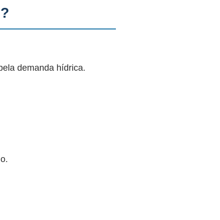
C?
pela demanda hídrica.
o.