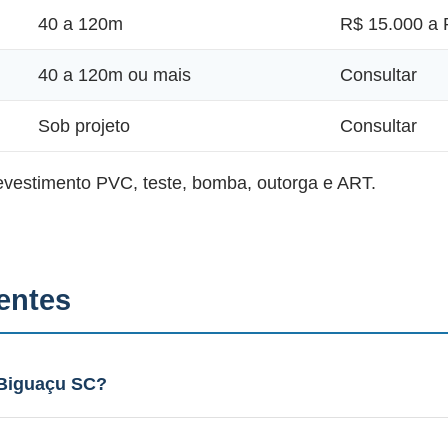
40 a 120m
R$ 15.000 a 
40 a 120m ou mais
Consultar
Sob projeto
Consultar
revestimento PVC, teste, bomba, outorga e ART.
entes
Biguaçu SC?
Aquífero cristalino fraturado, profundidade 40 a 120m. 