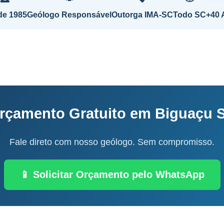
de 1985
Geólogo Responsável
Outorga IMA-SC
Todo SC
+40 
rçamento Gratuito em Biguaçu 
Fale direto com nosso geólogo. Sem compromisso.
📱 Solicitar Orçamento pelo WhatsApp