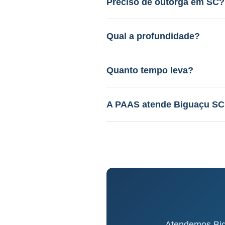
Preciso de outorga em SC?
Sim. A PAAS cuida de todo o 
Qual a profundidade?
40 a 120m em aquífero cristal
Quanto tempo leva?
Perfuração: 3-15 dias. Proce
A PAAS atende Biguaçu S
Sim! Desde 1985, com geólog
Atendemos Bigu