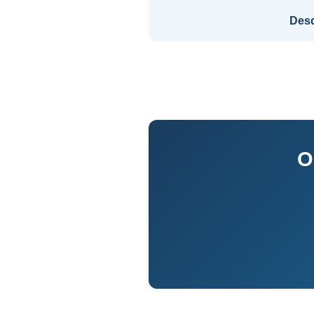
Des
O