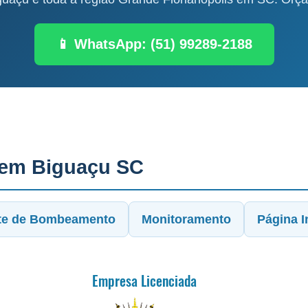
📱 WhatsApp: (51) 99289-2188
 em Biguaçu SC
te de Bombeamento
Monitoramento
Página In
Empresa Licenciada