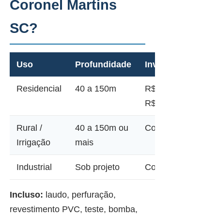
Coronel Martins
SC?
Uso
Profundidade
Investimento
Residencial
40 a 150m
R$ 12.000 a
R$ 45.000
Rural /
40 a 150m ou
Consultar
Irrigação
mais
Industrial
Sob projeto
Consultar
Incluso:
laudo, perfuração,
revestimento PVC, teste, bomba,