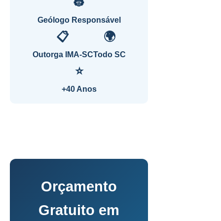
👷
Geólogo Responsável
📋
🌍
Outorga IMA-SC
Todo SC
⭐
+40 Anos
Orçamento
Gratuito em