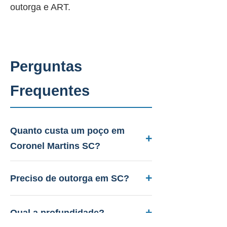
outorga e ART.
Perguntas
Frequentes
Quanto custa um poço em
Coronel Martins SC?
Entre R$ 12.000 a R$ 45.000.
Aquífero variável conforme a
Preciso de outorga em SC?
geologia local, profundidade 40 a
Sim. A PAAS cuida de todo o
150m. Orçamento gratuito.
licenciamento junto ao IMA-SC.
Qual a profundidade?