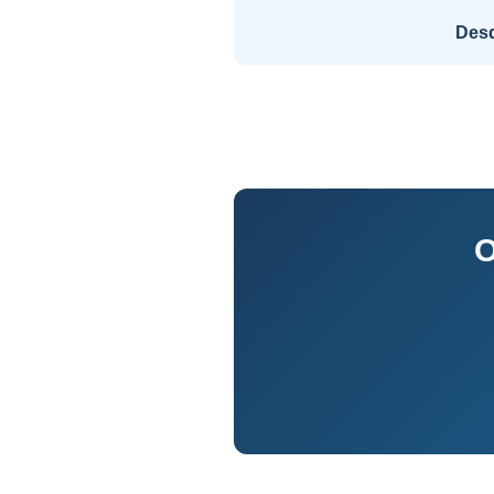
Des
O