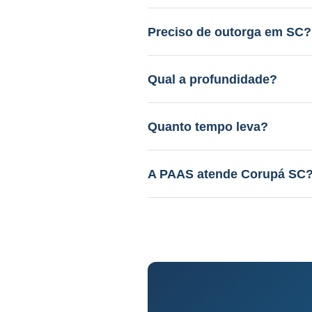
Entre R$ 12.000 a R$ 45.000.
gratuito.
Preciso de outorga em SC?
Sim. A PAAS cuida de todo o 
Qual a profundidade?
40 a 150m em aquífero variáv
Quanto tempo leva?
Perfuração: 3-15 dias. Proce
A PAAS atende Corupá SC
Sim! Desde 1985, com geólog