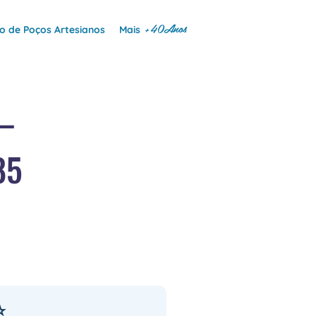
+40Anos
 de Poços Artesianos
Mais
—
85
⭐