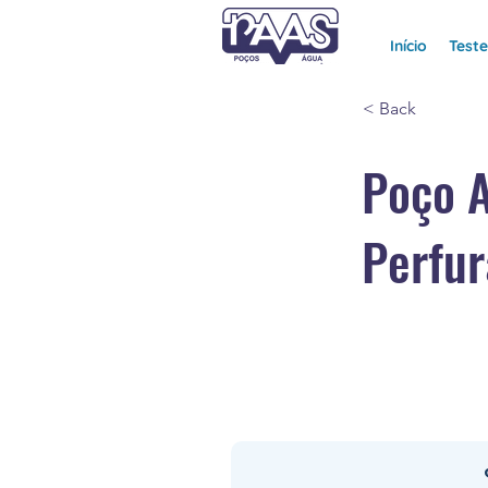
Início
Test
< Back
Poço 
Perfur