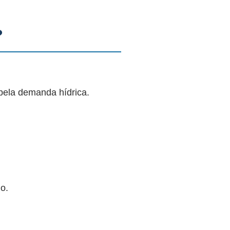
?
pela demanda hídrica.
o.