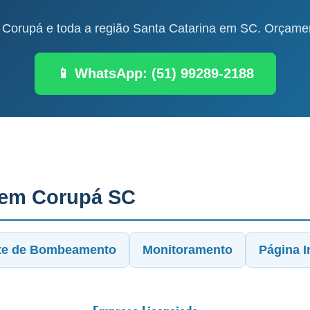
Corupá e toda a região Santa Catarina em SC. Orçament
📱 WhatsApp: (51) 99289-2188
 em Corupá SC
te de Bombeamento
Monitoramento
Página In