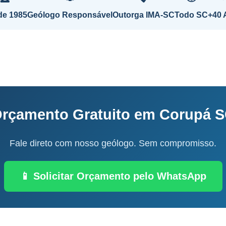
de 1985
Geólogo Responsável
Outorga IMA-SC
Todo SC
+40 
rçamento Gratuito em Corupá 
Fale direto com nosso geólogo. Sem compromisso.
📱 Solicitar Orçamento pelo WhatsApp