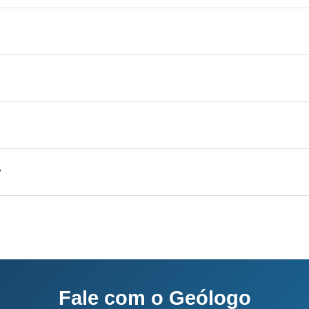
 Aquífero variável conforme a geologia local, profundi
licenciamento junto ao IMA-SC.
el conforme a geologia local, vazão de 3 a 30 m³/h.
sso completo: 60-120 dias.
?
o e equipe própria.
Fale com o Geólogo