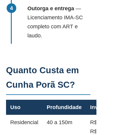
Outorga e entrega
—
Licenciamento IMA-SC
completo com ART e
laudo.
Quanto Custa em
Cunha Porã SC?
Uso
Profundidade
Investimento
Residencial
40 a 150m
R$ 12.000 a
R$ 45.000