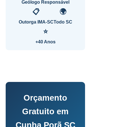
Geólogo Responsável
📋
🌍
Outorga IMA-SC
Todo SC
⭐
+40 Anos
Orçamento
Gratuito em
Cunha Porã SC