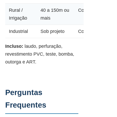
Rural /
40 a 150m ou
Consultar
Irrigação
mais
Industrial
Sob projeto
Consultar
Incluso:
laudo, perfuração,
revestimento PVC, teste, bomba,
outorga e ART.
Perguntas
Frequentes