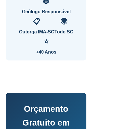
👷
Geólogo Responsável
📋
🌍
Outorga IMA-SC
Todo SC
⭐
+40 Anos
Orçamento
Gratuito em