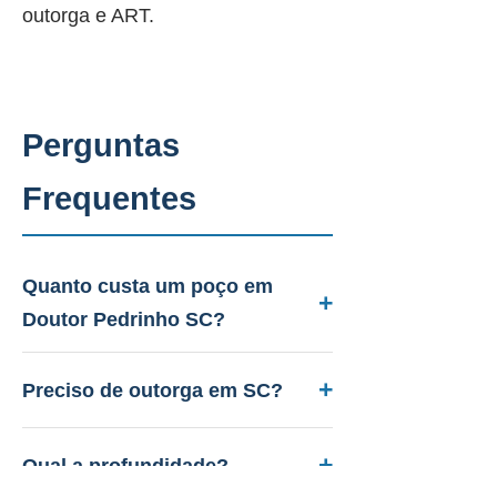
outorga e ART.
Perguntas
Frequentes
Quanto custa um poço em
Doutor Pedrinho SC?
Entre R$ 12.000 a R$ 45.000.
Aquífero variável conforme a
Preciso de outorga em SC?
geologia local, profundidade 40 a
Sim. A PAAS cuida de todo o
150m. Orçamento gratuito.
licenciamento junto ao IMA-SC.
Qual a profundidade?