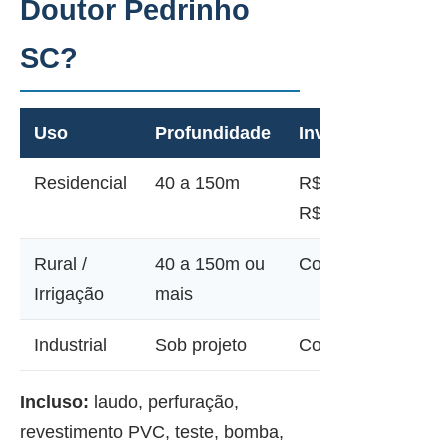
Doutor Pedrinho
SC?
Uso
Profundidade
Investimento
Residencial
40 a 150m
R$ 12.000 a
R$ 45.000
Rural /
40 a 150m ou
Consultar
Irrigação
mais
Industrial
Sob projeto
Consultar
Incluso:
laudo, perfuração,
revestimento PVC, teste, bomba,