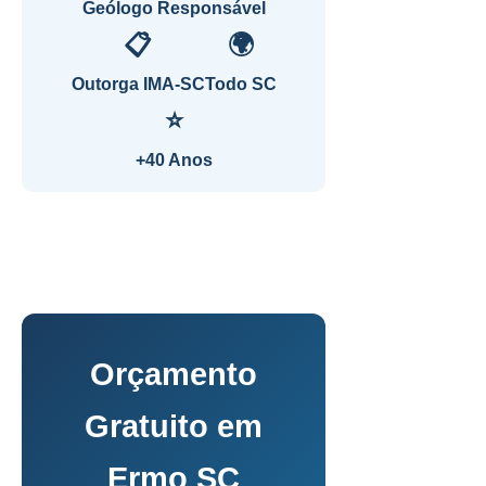
Geólogo Responsável
📋
🌍
Outorga IMA-SC
Todo SC
⭐
+40 Anos
Orçamento
Gratuito em
Ermo SC