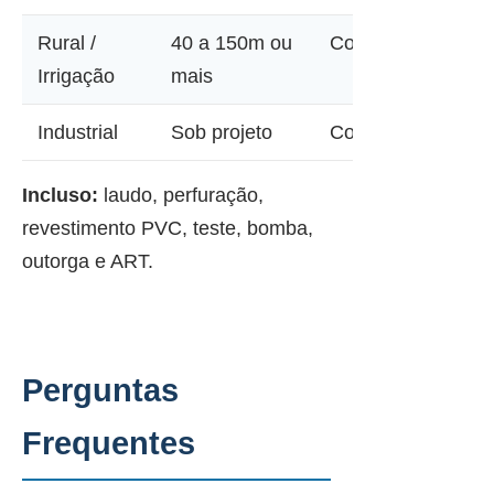
Rural /
40 a 150m ou
Consultar
Irrigação
mais
Industrial
Sob projeto
Consultar
Incluso:
laudo, perfuração,
revestimento PVC, teste, bomba,
outorga e ART.
Perguntas
Frequentes