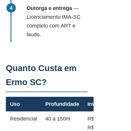
Outorga e entrega
—
Licenciamento IMA-SC
completo com ART e
laudo.
Quanto Custa em
Ermo SC?
Uso
Profundidade
Investimento
Residencial
40 a 150m
R$ 12.000 a
R$ 45.000