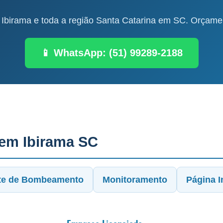
birama e toda a região Santa Catarina em SC. Orçamen
📱 WhatsApp: (51) 99289-2188
 em Ibirama SC
te de Bombeamento
Monitoramento
Página In