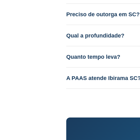
Entre R$ 12.000 a R$ 45.000.
gratuito.
Preciso de outorga em SC?
Sim. A PAAS cuida de todo o 
Qual a profundidade?
40 a 150m em aquífero variáv
Quanto tempo leva?
Perfuração: 3-15 dias. Proce
A PAAS atende Ibirama SC
Sim! Desde 1985, com geólog