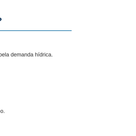
?
pela demanda hídrica.
o.