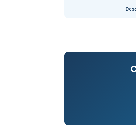
Des
O