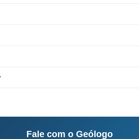
 Aquífero variável conforme a geologia local, profundi
licenciamento junto ao IMA-SC.
el conforme a geologia local, vazão de 3 a 30 m³/h.
sso completo: 60-120 dias.
?
o e equipe própria.
Fale com o Geólogo