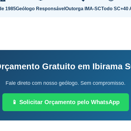
de 1985
Geólogo Responsável
Outorga IMA-SC
Todo SC
+40 
rçamento Gratuito em Ibirama 
Fale direto com nosso geólogo. Sem compromisso.
📱 Solicitar Orçamento pelo WhatsApp