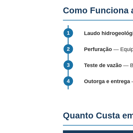
Como Funciona a
Laudo hidrogeológ
Perfuração
— Equipa
Teste de vazão
— Bo
Outorga e entrega
—
Quanto Custa em