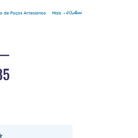
+40Anos
 de Poços Artesianos
Mais
 —
85
⭐