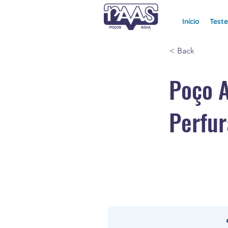
Início
Test
< Back
Poço 
Perfur