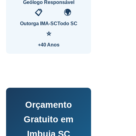
Geólogo Responsável
📋
🌍
Outorga IMA-SC
Todo SC
⭐
+40 Anos
Orçamento
Gratuito em
Imbuia SC