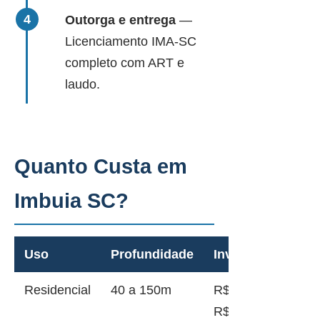
Outorga e entrega
—
Licenciamento IMA-SC
completo com ART e
laudo.
Quanto Custa em
Imbuia SC?
Uso
Profundidade
Investimento
Residencial
40 a 150m
R$ 12.000 a
R$ 45.000