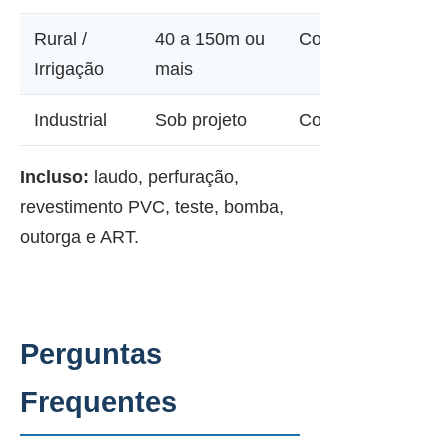
Rural /
40 a 150m ou
Consultar
Irrigação
mais
Industrial
Sob projeto
Consultar
Incluso:
laudo, perfuração,
revestimento PVC, teste, bomba,
outorga e ART.
Perguntas
Frequentes