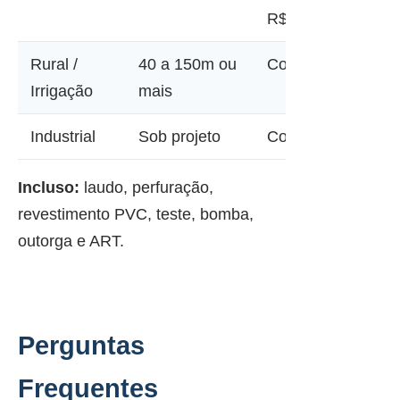
R$ 45.000
Rural /
40 a 150m ou
Consultar
Irrigação
mais
Industrial
Sob projeto
Consultar
Incluso:
laudo, perfuração,
revestimento PVC, teste, bomba,
outorga e ART.
Perguntas
Frequentes