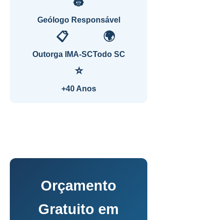
👷
Geólogo Responsável
📋
🌍
Outorga IMA-SC
Todo SC
⭐
+40 Anos
Orçamento
Gratuito em