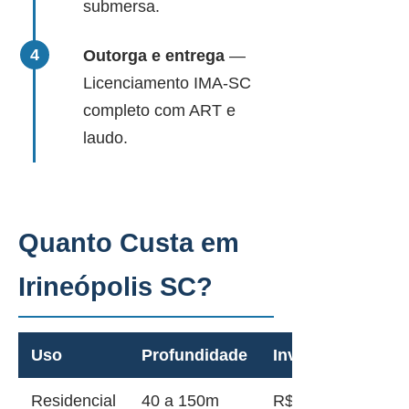
submersa.
Outorga e entrega
—
Licenciamento IMA-SC
completo com ART e
laudo.
Quanto Custa em
Irineópolis SC?
Uso
Profundidade
Investimento
Residencial
40 a 150m
R$ 12.000 a