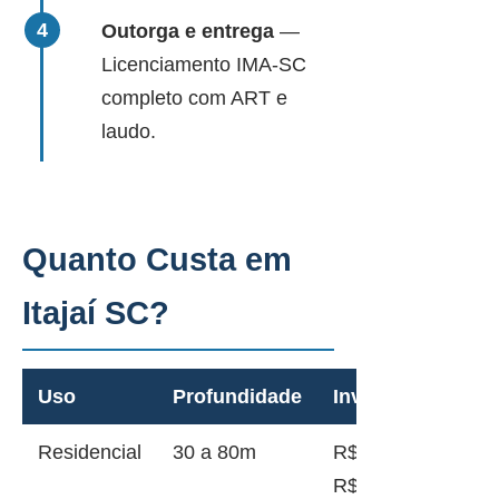
Outorga e entrega
—
Licenciamento IMA-SC
completo com ART e
laudo.
Quanto Custa em
Itajaí SC?
Uso
Profundidade
Investimento
Residencial
30 a 80m
R$ 12.000 a
R$ 28.000