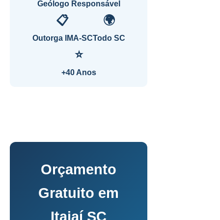
Geólogo Responsável
📋
🌍
Outorga IMA-SC
Todo SC
⭐
+40 Anos
Orçamento
Gratuito em
Itajaí SC