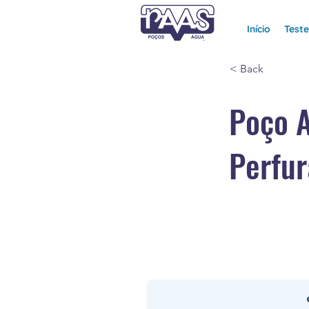
Início
Test
< Back
Poço 
Perfur