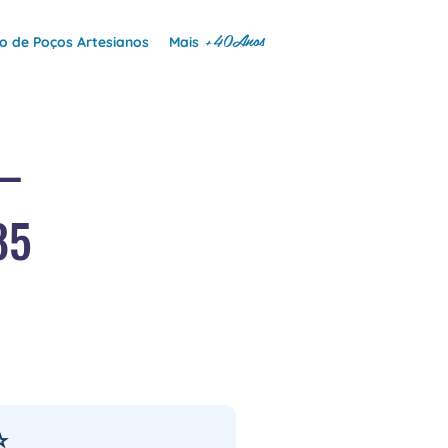
+40Anos
 de Poços Artesianos
Mais
 —
85
⭐