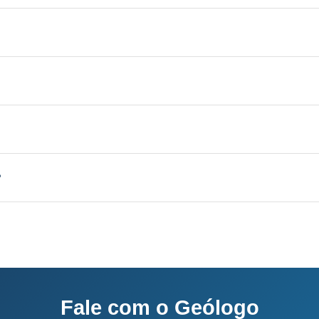
 Aquífero variável conforme a geologia local, profundi
licenciamento junto ao IMA-SC.
el conforme a geologia local, vazão de 3 a 30 m³/h.
sso completo: 60-120 dias.
?
o e equipe própria.
Fale com o Geólogo