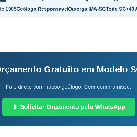
de 1985
Geólogo Responsável
Outorga IMA-SC
Todo SC
+40 
rçamento Gratuito em Modelo 
Fale direto com nosso geólogo. Sem compromisso.
📱 Solicitar Orçamento pelo WhatsApp