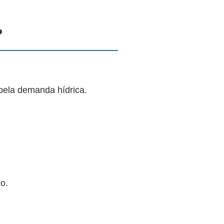
?
pela demanda hídrica.
o.