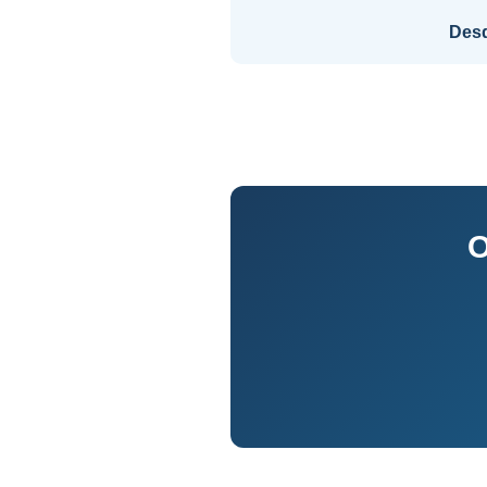
Des
O