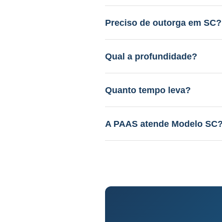
Entre R$ 12.000 a R$ 45.000.
gratuito.
Preciso de outorga em SC?
Sim. A PAAS cuida de todo o 
Qual a profundidade?
40 a 150m em aquífero variáv
Quanto tempo leva?
Perfuração: 3-15 dias. Proce
A PAAS atende Modelo SC
Sim! Desde 1985, com geólog